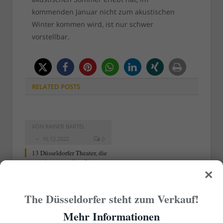
kommenden Januar nicht zum akustischen
Winter kommen wird, ist nur schwer
vorstellbar.
RELATED
POSTS
VON
RAINER BARTEL
16.12.2022
0
13 Düsseldorfer Theater, die
man kennen sollte (2)
×
The Düsseldorfer steht zum Verkauf!
Mehr Informationen