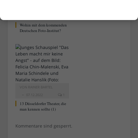
VON
RAINER BARTEL
15.12.2022
0
Wohin mit dem kommenden
Deutschen Foto-Institut?
VON
RAINER BARTEL
07.12.2022
1
13 Düsseldorfer Theater, die
man kennen sollte (1)
Kommentare sind gesperrt.