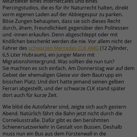
Mitarbeiter eines Internetcafés und eines
Piercingstudios, die es für ihr Naturrecht halten, direkt
vorm eigenen Laden auf der Abbiegespur zu parken.
Böse Zungen behaupten, dass sie sich dieses Recht
durch, ähem, Freundlichkeit gegenüber den Politessen
und -innen erkaufen. Denn abgeschleppt oder mit
Knöllchen beschenkt werden die nie. Vor allem nicht der
Fahrer des
schwarzen Mercedes CLK AMG
(12 Zylinder,
6,5 Liter Hubraum), ein junger Mann mit
Migrationshintergrund. Was sollten die nun tun?
Sie machten es sich einfach. Am Donnerstag war auf dem
Gebiet der ehemaligen Gleise vor dem Bautrupp ein
bisschen Platz. Und dort hatte jemand seinen gelben
Ferrari abgestellt, und der schwarze CLK stand später
dort auch für kurze Zeit.
Wie blöd die Autofahrer sind, zeigte sich auch gestern
Abend. Natürlich fährt die Bahn jetzt nicht durch die
Corneliusstraße. Dafür gibt es den berühmten
Schienersatzverkehr in Gestalt von Bussen. Deshalb
muss nun ein Bus aus dem Fürstenwall in die