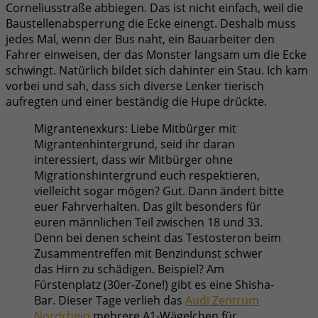
Corneliusstraße abbiegen. Das ist nicht einfach, weil die
Baustellenabsperrung die Ecke einengt. Deshalb muss
jedes Mal, wenn der Bus naht, ein Bauarbeiter den
Fahrer einweisen, der das Monster langsam um die Ecke
schwingt. Natürlich bildet sich dahinter ein Stau. Ich kam
vorbei und sah, dass sich diverse Lenker tierisch
aufregten und einer beständig die Hupe drückte.
Migrantenexkurs: Liebe Mitbürger mit
Migrantenhintergrund, seid ihr daran
interessiert, dass wir Mitbürger ohne
Migrationshintergrund euch respektieren,
vielleicht sogar mögen? Gut. Dann ändert bitte
euer Fahrverhalten. Das gilt besonders für
euren männlichen Teil zwischen 18 und 33.
Denn bei denen scheint das Testosteron beim
Zusammentreffen mit Benzindunst schwer
das Hirn zu schädigen. Beispiel? Am
Fürstenplatz (30er-Zone!) gibt es eine Shisha-
Bar. Dieser Tage verlieh das
Audi Zentrum
Nordrhein
mehrere A1-Wägelchen für