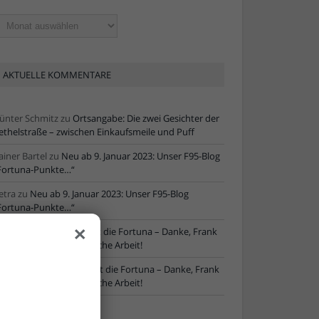
ltere
tikel
AKTUELLE KOMMENTARE
ünter Schmitz
zu
Ortsangabe: Die zwei Gesichter der
ethelstraße – zwischen Einkaufsmeile und Puff
ainer Bartel
zu
Neu ab 9. Januar 2023: Unser F95-Blog
Fortuna-Punkte…“
etra
zu
Neu ab 9. Januar 2023: Unser F95-Blog
Fortuna-Punkte…“
×
ore
zu
NLZ-Chef verlässt die Fortuna – Danke, Frank
chaefer, für die erfolgreiche Arbeit!
oRe
zu
NLZ-Chef verlässt die Fortuna – Danke, Frank
chaefer, für die erfolgreiche Arbeit!