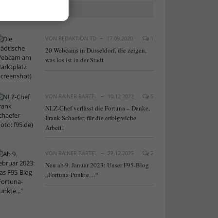
BELIEBTE ARTIKEL
VON
REDAKTION TD
17.09.2020
1
20 Webcams in Düsseldorf, die zeigen,
was los ist in der Stadt
VON
RAINER BARTEL
10.12.2022
5
NLZ-Chef verlässt die Fortuna – Danke,
Frank Schaefer, für die erfolgreiche
Arbeit!
VON
RAINER BARTEL
22.12.2022
2
Neu ab 9. Januar 2023: Unser F95-Blog
„Fortuna-Punkte…“