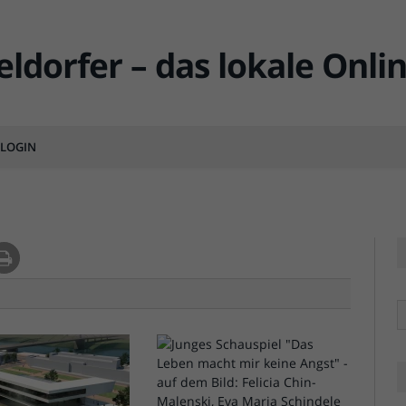
it Rheinblick
LOGIN
MENTS
R