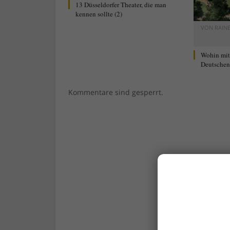
13 Düsseldorfer Theater, die man
kennen sollte (2)
VON
RAIN
Wohin mi
Deutschen 
Kommentare sind gesperrt.