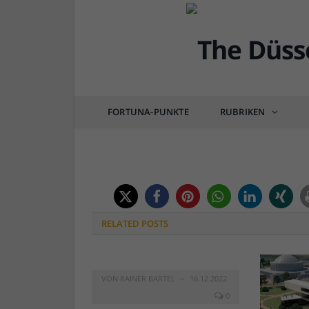
DÜSSEL-KULTUR & POP
Bild der KW02: Paar m
FORTUNA-PUNKTE
RUBRIKEN
von
RAINER BARTEL
am
11.01.2017
0 COM
RELATED
POSTS
VON
RAINER BARTEL
16.12.2022
0