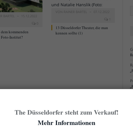
Ä
VON
RAINER BARTEL
07.12.2022
Ar
ER BARTEL
15.12.2022
1
0
13 Düsseldorfer Theater, die man
t dem kommenden
kennen sollte (1)
Foto-Institut?
G
R
R
„
P
„
R
S
The Düsseldorfer steht zum Verkauf!
R
S
Mehr Informationen