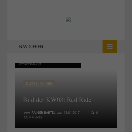
NAVIGIEREN
Platz 6: Red Ride (Matthias
Platz 6: Red Ride (Matthias
Neugebauer)
Neugebauer)
DÜSSEL-BILDER
Bild der KW03: Red Ride
von
RAINER BARTEL
am
18.01.2017
0
COMMENTS