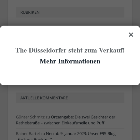
RUBRIKEN
×
Rubriken
The Düsseldorfer steht zum Verkauf!
ÄLTERE ARTIKEL
Mehr Informationen
Ältere
Artikel
AKTUELLE KOMMENTARE
Günter Schmitz
zu
Ortsangabe: Die zwei Gesichter der
Rethelstraße – zwischen Einkaufsmeile und Puff
Rainer Bartel
zu
Neu ab 9. Januar 2023: Unser F95-Blog
„Fortuna-Punkte…“