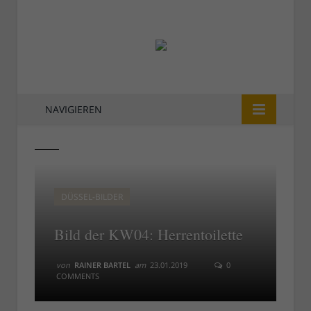
NAVIGIEREN
4
4
DÜSSEL-BILDER
Bild der KW04: Herrentoilette
von
RAINER BARTEL
am
23.01.2019
0
COMMENTS