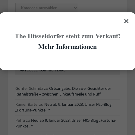
Rubriken
×
ÄLTERE ARTIKEL
The Düsseldorfer steht zum Verkauf!
Mehr Informationen
Ältere
Artikel
AKTUELLE KOMMENTARE
Günter Schmitz
zu
Ortsangabe: Die zwei Gesichter der
Rethelstraße – zwischen Einkaufsmeile und Puff
Rainer Bartel
zu
Neu ab 9. Januar 2023: Unser F95-Blog
„Fortuna-Punkte…“
Petra
zu
Neu ab 9. Januar 2023: Unser F95-Blog „Fortuna-
Punkte…“