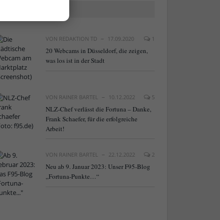
BELIEBTE ARTIKEL
VON
REDAKTION TD
17.09.2020
1
20 Webcams in Düsseldorf, die zeigen,
was los ist in der Stadt
VON
RAINER BARTEL
10.12.2022
5
NLZ-Chef verlässt die Fortuna – Danke,
Frank Schaefer, für die erfolgreiche
Arbeit!
VON
RAINER BARTEL
22.12.2022
2
Neu ab 9. Januar 2023: Unser F95-Blog
„Fortuna-Punkte…“