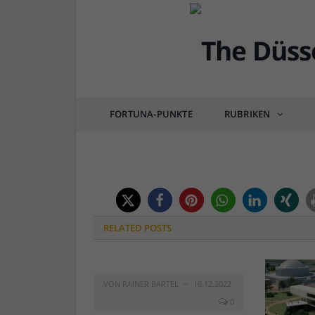
DÜSSEL-BILDER
Bild der KW21: Der En
FORTUNA-PUNKTE
RUBRIKEN
von
RAINER BARTEL
am
24.05.2017
0 COM
RELATED
POSTS
VON
RAINER BARTEL
16.12.2022
0