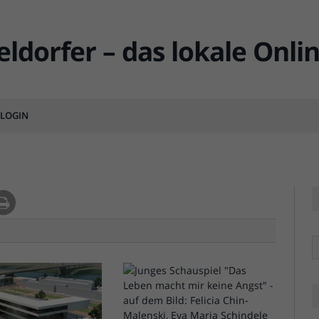
gel – eine Straßenszene
LOGIN
MENTS
R