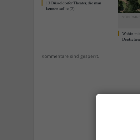
13 Düsseldorfer Theater, die man
kennen sollte (2)
VON
RAIN
Wohin mi
Deutschen 
Kommentare sind gesperrt.