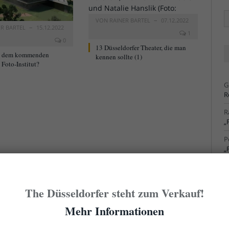
Ä
VON
RAINER BARTEL
07.12.2022
Ar
ER BARTEL
15.12.2022
1
0
13 Düsseldorfer Theater, die man
t dem kommenden
kennen sollte (1)
Foto-Institut?
G
R
R
„
P
„
R
S
The Düsseldorfer steht zum Verkauf!
R
S
Mehr Informationen