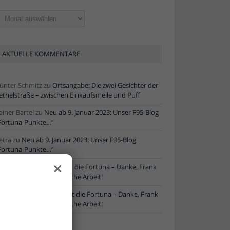
ltere
tikel
AKTUELLE KOMMENTARE
ünter Schmitz
zu
Ortsangabe: Die zwei Gesichter der
ethelstraße – zwischen Einkaufsmeile und Puff
ainer Bartel
zu
Neu ab 9. Januar 2023: Unser F95-Blog
Fortuna-Punkte…“
etra
zu
Neu ab 9. Januar 2023: Unser F95-Blog
Fortuna-Punkte…“
×
ore
zu
NLZ-Chef verlässt die Fortuna – Danke, Frank
chaefer, für die erfolgreiche Arbeit!
oRe
zu
NLZ-Chef verlässt die Fortuna – Danke, Frank
chaefer, für die erfolgreiche Arbeit!