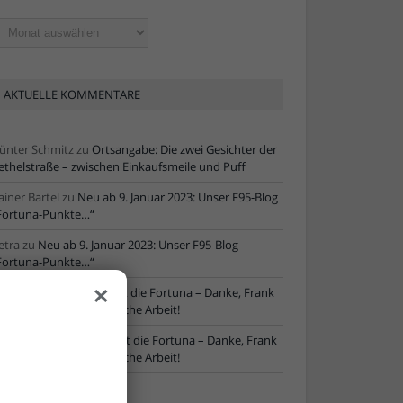
ltere
tikel
AKTUELLE KOMMENTARE
ünter Schmitz
zu
Ortsangabe: Die zwei Gesichter der
ethelstraße – zwischen Einkaufsmeile und Puff
ainer Bartel
zu
Neu ab 9. Januar 2023: Unser F95-Blog
Fortuna-Punkte…“
etra
zu
Neu ab 9. Januar 2023: Unser F95-Blog
Fortuna-Punkte…“
×
ore
zu
NLZ-Chef verlässt die Fortuna – Danke, Frank
chaefer, für die erfolgreiche Arbeit!
oRe
zu
NLZ-Chef verlässt die Fortuna – Danke, Frank
chaefer, für die erfolgreiche Arbeit!