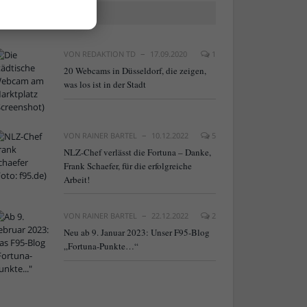
BELIEBTE ARTIKEL
VON
REDAKTION TD
17.09.2020
1
20 Webcams in Düsseldorf, die zeigen,
was los ist in der Stadt
VON
RAINER BARTEL
10.12.2022
5
NLZ-Chef verlässt die Fortuna – Danke,
Frank Schaefer, für die erfolgreiche
Arbeit!
VON
RAINER BARTEL
22.12.2022
2
Neu ab 9. Januar 2023: Unser F95-Blog
„Fortuna-Punkte…“