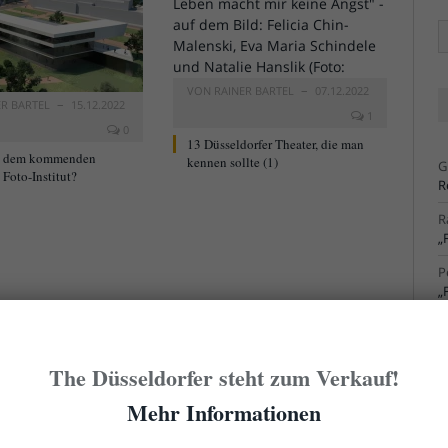
Ä
Ar
VON
RAINER BARTEL
07.12.2022
ER BARTEL
15.12.2022
1
0
13 Düsseldorfer Theater, die man
t dem kommenden
kennen sollte (1)
G
Foto-Institut?
R
R
„
P
„
R
S
The Düsseldorfer steht zum Verkauf!
R
S
Mehr Informationen