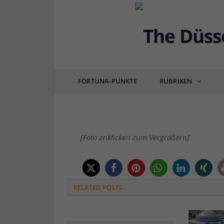
DÜSSEL-BILDER
Bild der KW23: Ketten
FORTUNA-PUNKTE
RUBRIKEN
von
RAINER BARTEL
am
05.06.2019
0 COM
[Foto anklicken zum Vergrößern]
RELATED
POSTS