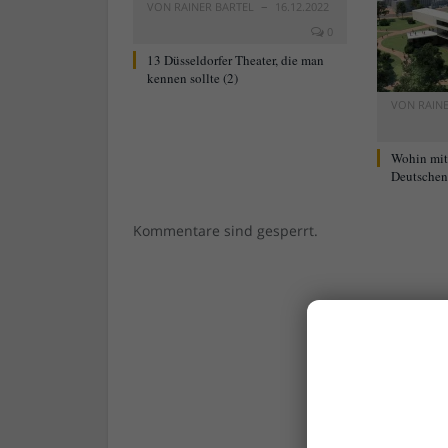
VON
RAINER BARTEL
16.12.2022
0
13 Düsseldorfer Theater, die man
kennen sollte (2)
VON
RAIN
Wohin mi
Deutschen 
Kommentare sind gesperrt.