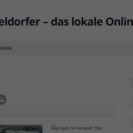
karussell
LOGIN
MENTS
R