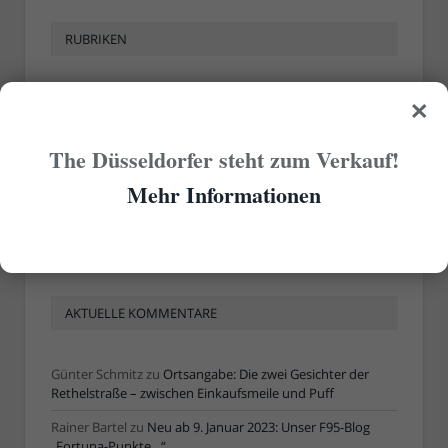
RUBRIKEN
×
Rubriken
The Düsseldorfer steht zum Verkauf!
ÄLTERE ARTIKEL
Mehr Informationen
Ältere
Artikel
AKTUELLE KOMMENTARE
Günter Schmitz
zu
Ortsangabe: Die zwei Gesichter der
Rethelstraße – zwischen Einkaufsmeile und Puff
Rainer Bartel
zu
Neu ab 9. Januar 2023: Unser F95-Blog
„Fortuna-Punkte…“