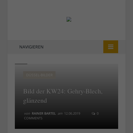
NAVIGIEREN
24
24
DÜSSEL-BILDER
Bild der KW24: Gehry-Blech,
glänzend
von
RAINER BARTEL
am
12.06.2019
0
COMMENTS