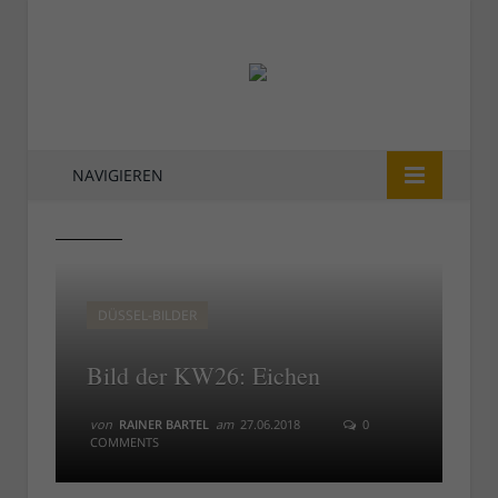
NAVIGIEREN
KW26
KW26
DÜSSEL-BILDER
Bild der KW26: Eichen
von
RAINER BARTEL
am
27.06.2018
0
COMMENTS