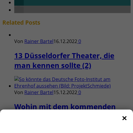
Related
Posts
Von
Rainer Bartel
16.12.2022
0
13 Düsseldorfer Theater, die
man kennen sollte (2)
Von
Rainer Bartel
15.12.2022
0
Wohin mit dem kommenden
×
Deutschen Foto-Institut?