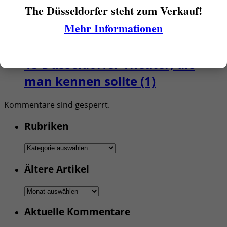
The Düsseldorfer steht zum Verkauf!
Mehr Informationen
Von
Rainer Bartel
07.12.2022
1
13 Düsseldorfer Theater, die
man kennen sollte (1)
Kommentare sind gesperrt.
Rubriken
Rubriken
Ältere Artikel
Ältere
Artikel
Aktuelle Kommentare