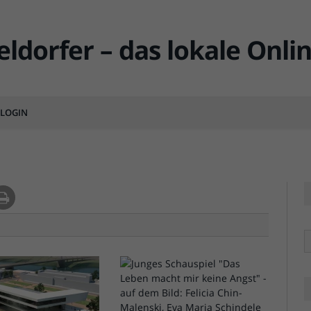
to am Gründgens-Platz
LOGIN
MENTS
R