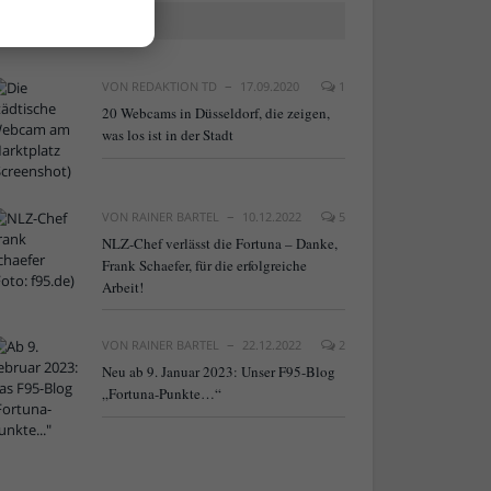
BELIEBTE ARTIKEL
VON
REDAKTION TD
17.09.2020
1
20 Webcams in Düsseldorf, die zeigen,
was los ist in der Stadt
VON
RAINER BARTEL
10.12.2022
5
NLZ-Chef verlässt die Fortuna – Danke,
Frank Schaefer, für die erfolgreiche
Arbeit!
VON
RAINER BARTEL
22.12.2022
2
Neu ab 9. Januar 2023: Unser F95-Blog
„Fortuna-Punkte…“