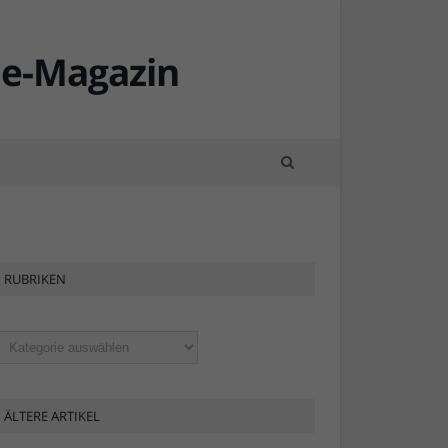
KW28
KW28
RUBRIKEN
ubriken
ÄLTERE ARTIKEL