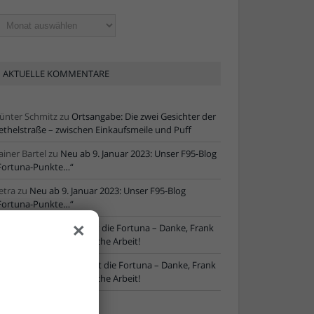
ltere
tikel
AKTUELLE KOMMENTARE
ünter Schmitz
zu
Ortsangabe: Die zwei Gesichter der
ethelstraße – zwischen Einkaufsmeile und Puff
ainer Bartel
zu
Neu ab 9. Januar 2023: Unser F95-Blog
Fortuna-Punkte…“
etra
zu
Neu ab 9. Januar 2023: Unser F95-Blog
Fortuna-Punkte…“
×
ore
zu
NLZ-Chef verlässt die Fortuna – Danke, Frank
chaefer, für die erfolgreiche Arbeit!
oRe
zu
NLZ-Chef verlässt die Fortuna – Danke, Frank
chaefer, für die erfolgreiche Arbeit!