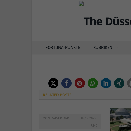
DÜSSEL-BILDER
Bild der KW28: Graffi
FORTUNA-PUNKTE
RUBRIKEN
von
RAINER BARTEL
am
11.07.2018
0 COM
RELATED
POSTS
VON
RAINER BARTEL
16.12.2022
0