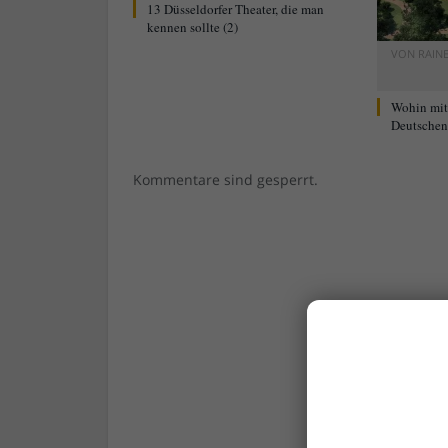
13 Düsseldorfer Theater, die man
kennen sollte (2)
VON
RAIN
Wohin mi
Deutschen 
Kommentare sind gesperrt.