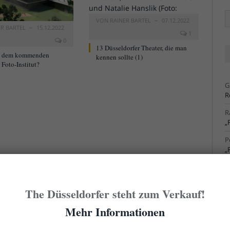
Ä
VON
RAINER BARTEL
07.12.2022
Ar
ER BARTEL
15.12.2022
1
0
13 Düsseldorfer Theater, die man
t dem kommenden
kennen sollte (1)
Foto-Institut?
G
R
R
„
P
„
R
S
The Düsseldorfer steht zum Verkauf!
R
S
Mehr Informationen