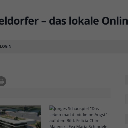
nturm
LOGIN
MENTS
R