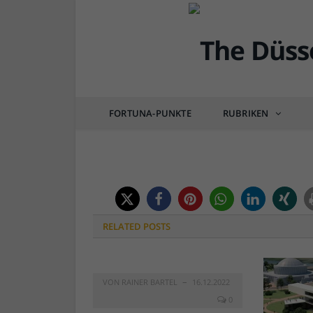
DÜSSEL-KULTUR & POP
Bild der KW28: Rhei
FORTUNA-PUNKTE
RUBRIKEN
von
RAINER BARTEL
am
08.07.2015
0 COM
RELATED
POSTS
VON
RAINER BARTEL
16.12.2022
0