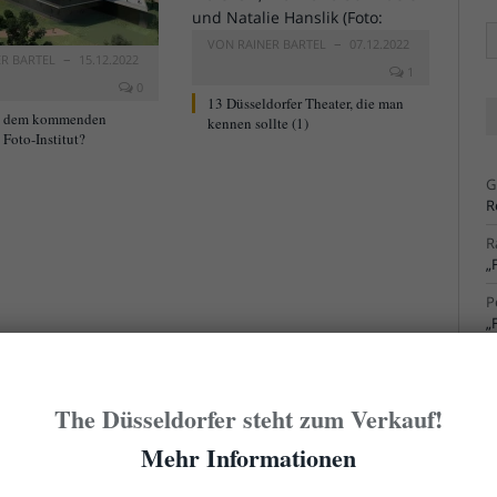
Ä
VON
RAINER BARTEL
07.12.2022
Ar
ER BARTEL
15.12.2022
1
0
13 Düsseldorfer Theater, die man
t dem kommenden
kennen sollte (1)
Foto-Institut?
G
R
R
„
P
„
R
S
The Düsseldorfer steht zum Verkauf!
R
S
Mehr Informationen