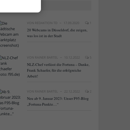
BELIEBTE ARTIKEL
VON
REDAKTION TD
17.09.2020
1
20 Webcams in Düsseldorf, die zeigen,
was los ist in der Stadt
VON
RAINER BARTEL
10.12.2022
5
NLZ-Chef verlässt die Fortuna – Danke,
Frank Schaefer, für die erfolgreiche
Arbeit!
VON
RAINER BARTEL
22.12.2022
2
Neu ab 9. Januar 2023: Unser F95-Blog
„Fortuna-Punkte…“