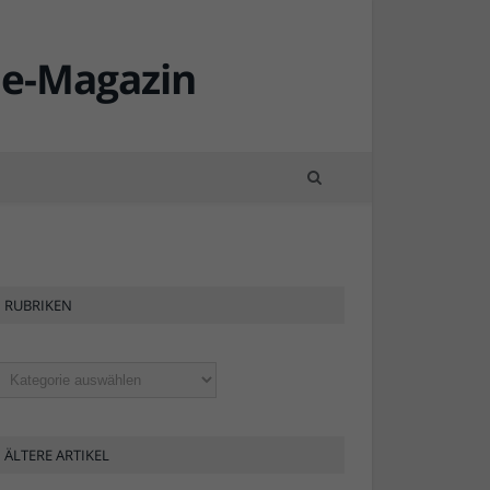
KW28: Rheinturm
KW28: Rheinturm
RUBRIKEN
ubriken
ÄLTERE ARTIKEL