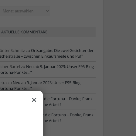
ltere
tikel
AKTUELLE KOMMENTARE
ünter Schmitz
zu
Ortsangabe: Die zwei Gesichter der
ethelstraße – zwischen Einkaufsmeile und Puff
ainer Bartel
zu
Neu ab 9. Januar 2023: Unser F95-Blog
Fortuna-Punkte…“
etra
zu
Neu ab 9. Januar 2023: Unser F95-Blog
Fortuna-Punkte…“
×
ore
zu
NLZ-Chef verlässt die Fortuna – Danke, Frank
chaefer, für die erfolgreiche Arbeit!
oRe
zu
NLZ-Chef verlässt die Fortuna – Danke, Frank
chaefer, für die erfolgreiche Arbeit!