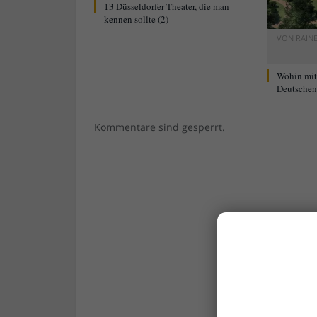
13 Düsseldorfer Theater, die man
kennen sollte (2)
VON
RAIN
Wohin mi
Deutschen 
Kommentare sind gesperrt.