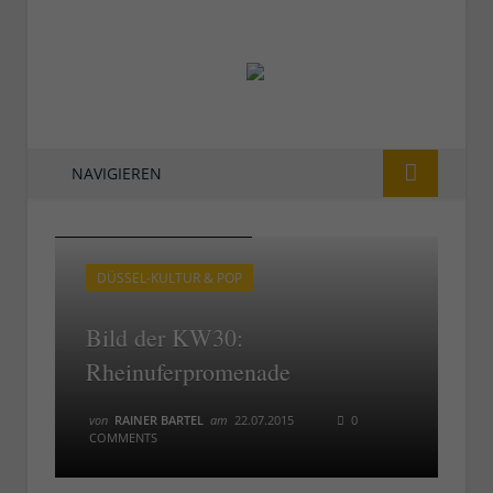
NAVIGIEREN
KW30: Rheinuferpromenade
KW30: Rheinuferpromenade
DÜSSEL-KULTUR & POP
Bild der KW30:
Rheinuferpromenade
von
RAINER BARTEL
am
22.07.2015
0
COMMENTS