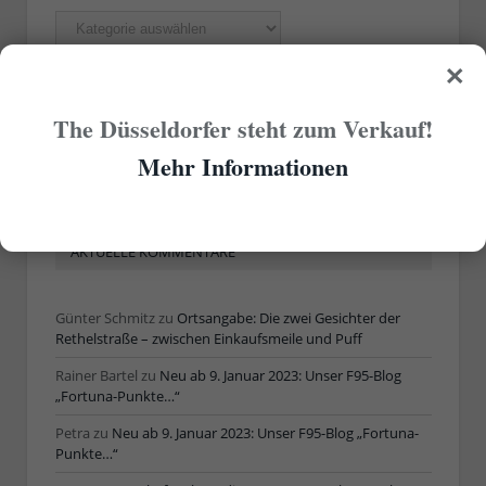
Rubriken
×
ÄLTERE ARTIKEL
The Düsseldorfer steht zum Verkauf!
Mehr Informationen
Ältere
Artikel
AKTUELLE KOMMENTARE
Günter Schmitz
zu
Ortsangabe: Die zwei Gesichter der
Rethelstraße – zwischen Einkaufsmeile und Puff
Rainer Bartel
zu
Neu ab 9. Januar 2023: Unser F95-Blog
„Fortuna-Punkte…“
Petra
zu
Neu ab 9. Januar 2023: Unser F95-Blog „Fortuna-
Punkte…“