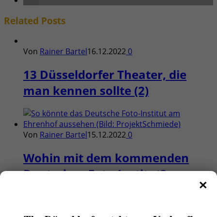
Related
Posts
Von
Rainer Bartel
16.12.2022
0
13 Düsseldorfer Theater, die
man kennen sollte (2)
Von
Rainer Bartel
15.12.2022
0
Wohin mit dem kommenden
Deutschen Foto-Institut?
×