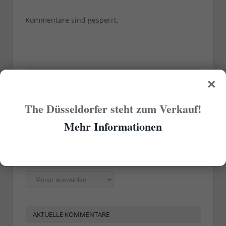
Kommentare sind gesperrt.
×
RUBRIKEN
The Düsseldorfer steht zum Verkauf!
Rubriken
Mehr Informationen
ÄLTERE ARTIKEL
Ältere
Artikel
AKTUELLE KOMMENTARE