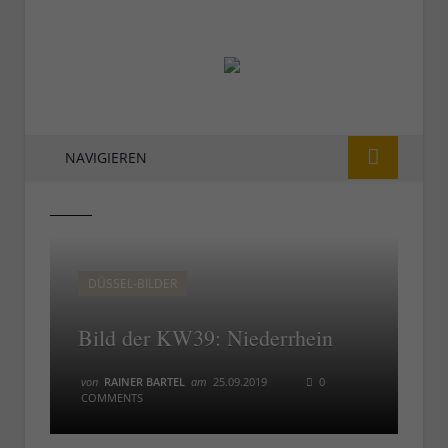
NAVIGIEREN
39
39
DÜSSEL-BILDER
Bild der KW39: Niederrhein
von
RAINER BARTEL
am
25.09.2019
0
COMMENTS