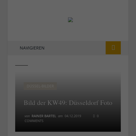
NAVIGIEREN
49
49
DÜSSEL-BILDER
Bild der KW49: Düsseldorf Foto
von
RAINER BARTEL
am
04.12.2019
0
COMMENTS