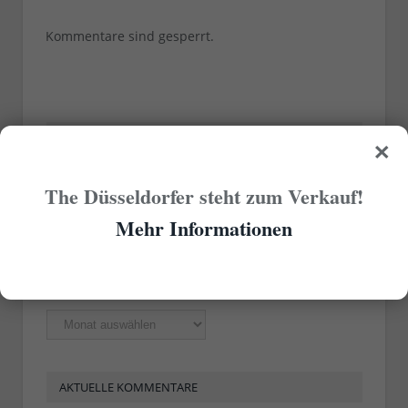
Kommentare sind gesperrt.
×
RUBRIKEN
The Düsseldorfer steht zum Verkauf!
Rubriken
Mehr Informationen
ÄLTERE ARTIKEL
Ältere
Artikel
AKTUELLE KOMMENTARE