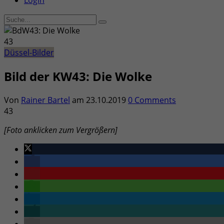
Login
43
Düssel-Bilder
Bild der KW43: Die Wolke
Von
Rainer Bartel
am
23.10.2019
0 Comments
43
[Foto anklicken zum Vergrößern]