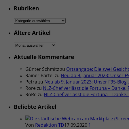
Rubriken
Rubriken
Ältere Artikel
Ältere
Artikel
Aktuelle Kommentare
Günter Schmitz
zu
Ortsangabe: Die zwei Gesicht
Rainer Bartel
zu
Neu ab 9. Januar 2023: Unser F
Petra
zu
Neu ab 9. Januar 2023: Unser F95-Blog
Rore
zu
NLZ-Chef verlässt die Fortuna – Danke, F
RoRe
zu
NLZ-Chef verlässt die Fortuna – Danke, F
Beliebte Artikel
Von
Redaktion TD
17.09.2020
1