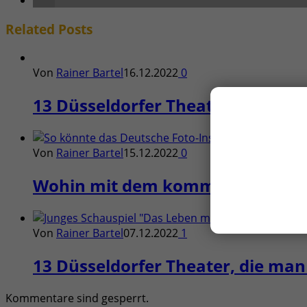
Related
Posts
Von
Rainer Bartel
16.12.2022
0
13 Düsseldorfer Theater, die man 
Von
Rainer Bartel
15.12.2022
0
Wohin mit dem kommenden Deuts
Von
Rainer Bartel
07.12.2022
1
13 Düsseldorfer Theater, die man 
Kommentare sind gesperrt.