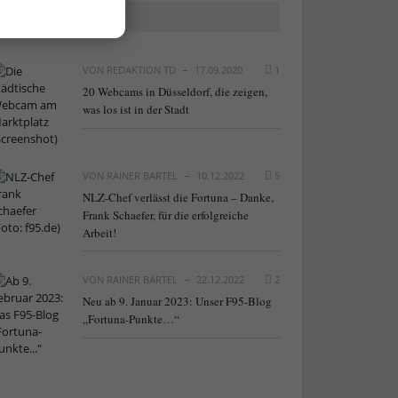
BELIEBTE ARTIKEL
VON
REDAKTION TD
17.09.2020
1
20 Webcams in Düsseldorf, die zeigen,
was los ist in der Stadt
VON
RAINER BARTEL
10.12.2022
5
NLZ-Chef verlässt die Fortuna – Danke,
Frank Schaefer, für die erfolgreiche
Arbeit!
VON
RAINER BARTEL
22.12.2022
2
Neu ab 9. Januar 2023: Unser F95-Blog
„Fortuna-Punkte…“