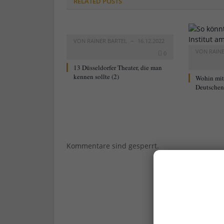
RELATED
POSTS
VON
RAINER BARTEL
16.12.2022
VON
RAIN
0
13 Düsseldorfer Theater, die man
kennen sollte (2)
Wohin mi
Deutschen 
Kommentare sind gesperrt.