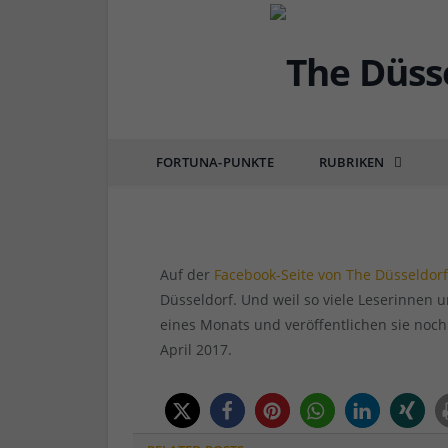
DÜSSEL-BILDER
Bilder aus dem April 
FORTUNA-PUNKTE
RUBRIKEN
von
RAINER BARTEL
am
01.05.2017
0 COMM
Auf der
Facebook-Seite von The Düsseldor
Düsseldorf. Und weil so viele Leserinnen 
eines Monats und veröffentlichen sie noch
April 2017.