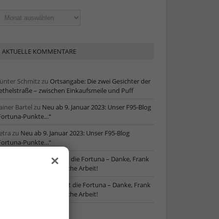
ltere
tikel
AKTUELLE KOMMENTARE
ünter Schmitz
zu
Ortsangabe: Die zwei Gesichter der
ethelstraße – zwischen Einkaufsmeile und Puff
ainer Bartel
zu
Neu ab 9. Januar 2023: Unser F95-Blog
Fortuna-Punkte…“
etra
zu
Neu ab 9. Januar 2023: Unser F95-Blog
Fortuna-Punkte…“
×
ore
zu
NLZ-Chef verlässt die Fortuna – Danke, Frank
chaefer, für die erfolgreiche Arbeit!
oRe
zu
NLZ-Chef verlässt die Fortuna – Danke, Frank
chaefer, für die erfolgreiche Arbeit!