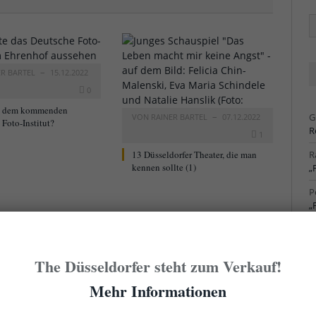
Ä
Ar
ER BARTEL
15.12.2022
0
t dem kommenden
G
VON
RAINER BARTEL
07.12.2022
Foto-Institut?
R
1
13 Düsseldorfer Theater, die man
R
kennen sollte (1)
„
P
„
R
S
The Düsseldorfer steht zum Verkauf!
R
S
Mehr Informationen