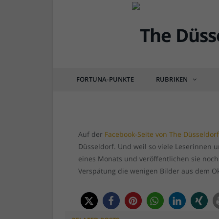
DÜSSEL-BILDER
Bilder aus dem Oktob
FORTUNA-PUNKTE
RUBRIKEN
von
REDAKTION TD
am
01.11.2018
0 COM
Auf der
Facebook-Seite von The Düsseldor
Düsseldorf. Und weil so viele Leserinnen 
eines Monats und veröffentlichen sie noch 
Verspätung die wenigen Bilder aus dem O