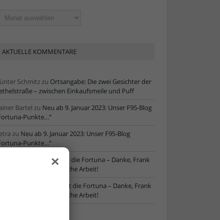
ltere
tikel
AKTUELLE KOMMENTARE
ünter Schmitz
zu
Ortsangabe: Die zwei Gesichter der
ethelstraße – zwischen Einkaufsmeile und Puff
ainer Bartel
zu
Neu ab 9. Januar 2023: Unser F95-Blog
Fortuna-Punkte…“
etra
zu
Neu ab 9. Januar 2023: Unser F95-Blog
Fortuna-Punkte…“
×
ore
zu
NLZ-Chef verlässt die Fortuna – Danke, Frank
chaefer, für die erfolgreiche Arbeit!
oRe
zu
NLZ-Chef verlässt die Fortuna – Danke, Frank
chaefer, für die erfolgreiche Arbeit!