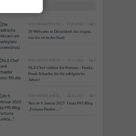
BELIEBTE ARTIKEL
VON
REDAKTION TD
17.09.2020
1
20 Webcams in Düsseldorf, die zeigen,
was los ist in der Stadt
VON
RAINER BARTEL
10.12.2022
5
NLZ-Chef verlässt die Fortuna – Danke,
Frank Schaefer, für die erfolgreiche
Arbeit!
VON
RAINER BARTEL
22.12.2022
2
Neu ab 9. Januar 2023: Unser F95-Blog
„Fortuna-Punkte…“