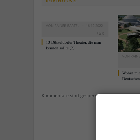
RELATED
POSTS
VON
RAINER BARTEL
16.12.2022
0
13 Düsseldorfer Theater, die man
kennen sollte (2)
VON
RAIN
Wohin mi
Deutschen 
Kommentare sind gesperrt.