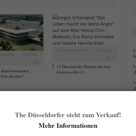
Ä
Ar
G
VON
RAINER BARTEL
07.12.2022
ER BARTEL
15.12.2022
R
1
0
13 Düsseldorfer Theater, die man
R
t dem kommenden
kennen sollte (1)
„
Foto-Institut?
P
„
R
S
The Düsseldorfer steht zum Verkauf!
R
S
Mehr Informationen