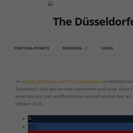
DÜSSEL-BILDER
Bilder aus dem Oktober 2020
FORTUNA-PUNKTE
RUBRIKEN
LOGIN
von
REDAKTION TD
am
01.11.2020
0 COMMENTS
Im
Instagram-Stream von The Düsseldorfer
veröffentlichen
Düsseldorf. Und weil so viele Leserinnen und Leser diese 
eines Monats und veröffentlichen sie noch einmal hier als
Oktober 2020.