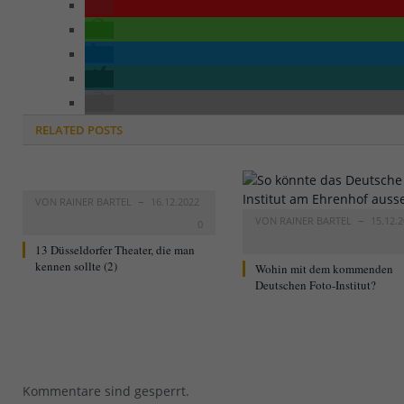
RELATED
POSTS
VON
RAINER BARTEL
16.12.2022
VON
RAINER BARTEL
15.12.
0
13 Düsseldorfer Theater, die man
kennen sollte (2)
Wohin mit dem kommenden
Deutschen Foto-Institut?
Kommentare sind gesperrt.