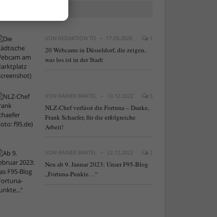
BELIEBTE ARTIKEL
VON
REDAKTION TD
17.09.2020
1
20 Webcams in Düsseldorf, die zeigen,
was los ist in der Stadt
VON
RAINER BARTEL
10.12.2022
5
NLZ-Chef verlässt die Fortuna – Danke,
Frank Schaefer, für die erfolgreiche
Arbeit!
VON
RAINER BARTEL
22.12.2022
2
Neu ab 9. Januar 2023: Unser F95-Blog
„Fortuna-Punkte…“