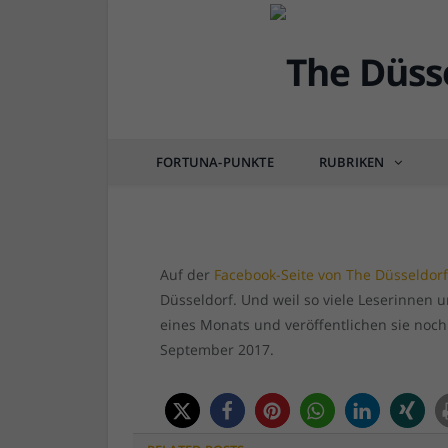
DÜSSEL-BILDER
Bilder aus dem Septe
FORTUNA-PUNKTE
RUBRIKEN
von
RAINER BARTEL
am
05.10.2017
0 COM
Auf der
Facebook-Seite von The Düsseldor
Düsseldorf. Und weil so viele Leserinnen 
eines Monats und veröffentlichen sie noch
September 2017.