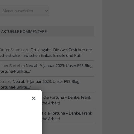
ltere
tikel
AKTUELLE KOMMENTARE
ünter Schmitz
zu
Ortsangabe: Die zwei Gesichter der
ethelstraße – zwischen Einkaufsmeile und Puff
ainer Bartel
zu
Neu ab 9. Januar 2023: Unser F95-Blog
Fortuna-Punkte…“
etra
zu
Neu ab 9. Januar 2023: Unser F95-Blog
Fortuna-Punkte…“
×
ore
zu
NLZ-Chef verlässt die Fortuna – Danke, Frank
chaefer, für die erfolgreiche Arbeit!
oRe
zu
NLZ-Chef verlässt die Fortuna – Danke, Frank
chaefer, für die erfolgreiche Arbeit!