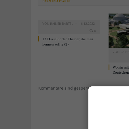
RELATED
POSTS
VON
RAINER BARTEL
16.12.2022
0
13 Düsseldorfer Theater, die man
kennen sollte (2)
VON
RAIN
Wohin mi
Deutschen 
Kommentare sind gesperrt.