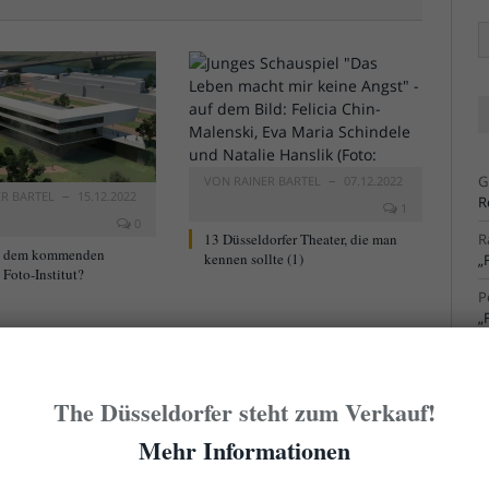
Ä
Ar
G
VON
RAINER BARTEL
07.12.2022
ER BARTEL
15.12.2022
R
1
0
13 Düsseldorfer Theater, die man
R
t dem kommenden
kennen sollte (1)
„
Foto-Institut?
P
„
R
S
The Düsseldorfer steht zum Verkauf!
R
S
Mehr Informationen