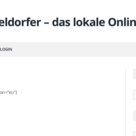
LOGIN
on=“eu“]
R
Ä