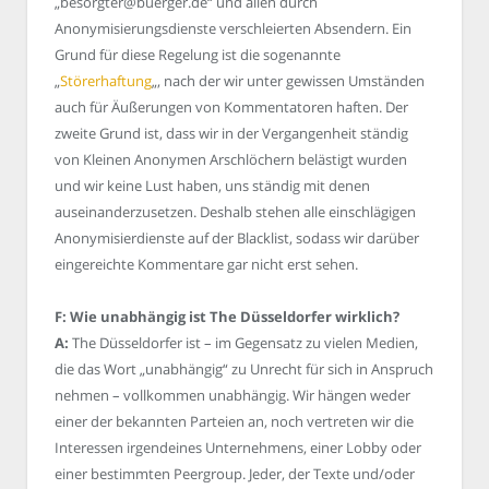
„besorgter@buerger.de“ und allen durch
Anonymisierungsdienste verschleierten Absendern. Ein
Grund für diese Regelung ist die sogenannte
„
Störerhaftung
„, nach der wir unter gewissen Umständen
auch für Äußerungen von Kommentatoren haften. Der
zweite Grund ist, dass wir in der Vergangenheit ständig
von Kleinen Anonymen Arschlöchern belästigt wurden
und wir keine Lust haben, uns ständig mit denen
auseinanderzusetzen. Deshalb stehen alle einschlägigen
Anonymisierdienste auf der Blacklist, sodass wir darüber
eingereichte Kommentare gar nicht erst sehen.
F: Wie unabhängig ist The Düsseldorfer wirklich?
A:
The Düsseldorfer ist – im Gegensatz zu vielen Medien,
die das Wort „unabhängig“ zu Unrecht für sich in Anspruch
nehmen – vollkommen unabhängig. Wir hängen weder
einer der bekannten Parteien an, noch vertreten wir die
Interessen irgendeines Unternehmens, einer Lobby oder
einer bestimmten Peergroup. Jeder, der Texte und/oder