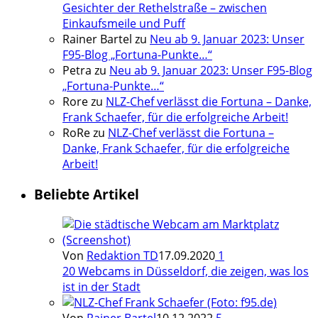
Gesichter der Rethelstraße – zwischen
Einkaufsmeile und Puff
Rainer Bartel
zu
Neu ab 9. Januar 2023: Unser
F95-Blog „Fortuna-Punkte…“
Petra
zu
Neu ab 9. Januar 2023: Unser F95-Blog
„Fortuna-Punkte…“
Rore
zu
NLZ-Chef verlässt die Fortuna – Danke,
Frank Schaefer, für die erfolgreiche Arbeit!
RoRe
zu
NLZ-Chef verlässt die Fortuna –
Danke, Frank Schaefer, für die erfolgreiche
Arbeit!
Beliebte Artikel
Von
Redaktion TD
17.09.2020
1
20 Webcams in Düsseldorf, die zeigen, was los
ist in der Stadt
Von
Rainer Bartel
10.12.2022
5