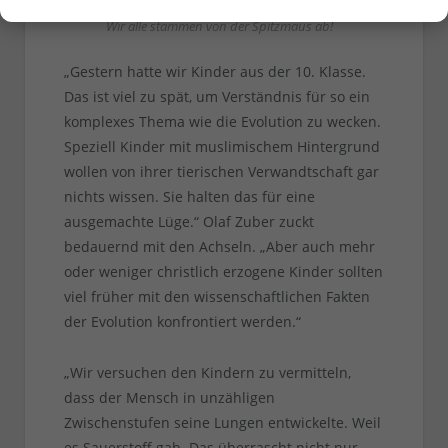
Wir alle stammen von der Spitzmaus ab!
„Gestern hatte wir Kinder aus der 10. Klasse.
Das ist viel zu spät, um Verständnis für so ein
komplexes Thema wie die Evolution zu wecken.
Speziell Kinder mit muslimischem Hintergrund
wollen von ihrer tierischen Verwandtschaft gar
nichts wissen. Sie halten das für eine
ausgemachte Lüge.“ Olaf Zuber zuckt
bedauernd mit den Achseln. „Aber auch mehr
oder weniger christlich erzogene Kinder sollten
viel früher mit den wissenschaftlichen Fakten
der Evolution konfrontiert werden.“
„Wir versuchen den Kindern zu vermitteln,
dass der Mensch in unzähligen
Zwischenstufen seine Lungen entwickelte. Weil
es Sauerstoff gab. Das überrascht nicht nur