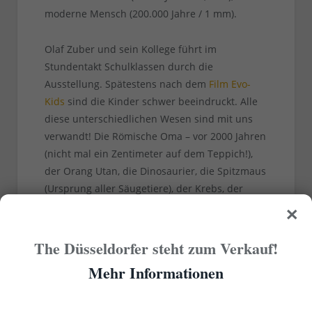
moderne Mensch (200.000 Jahre / 1 mm).
Olaf Zuber und sein Kollege führt im
Stundentakt Schulklassen durch die
Ausstellung. Spätestens nach dem
Film Evo-
Kids
sind die Kinder schwer beeindruckt. Alle
diese unterschiedlichen Wesen sind mit uns
verwandt! Die Römische Oma – vor 2000 Jahren
(nicht mal ein Zentimeter auf dem Teppich!),
der Orang Utan, die Dinosaurier, die Spitzmaus
(Ursprung aller Säugetiere), der Krebs, der
×
wirbellose Mehrzeller, die Einzeller. All das
sind unsere Verwandten.
The Düsseldorfer steht zum Verkauf!
Unsere römische Oma – unsere Oma
Mehr Informationen
Spitzmaus