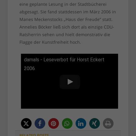
eine geplante Lesung in der Stadtbücherei
abgesagt. Sie fand stattdessen im März 2006 in
Manes Meckenstocks „Haus der Freude“ statt.
Annelies Böcker ließ sich dort als einzige CDU-
Ratsherrin sehen und hielt demonstrativ die
Flagge der Kunstfreiheit hoch.
damals - Leseverbot für Horst Eckert
2006
RELATED
POSTS