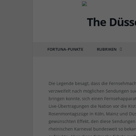
DÜSSEL-KULTUR & POP
Der Rosenmontagszug
kamerageiler Klüngel
FORTUNA-PUNKTE
RUBRIKEN
von
RAINER BARTEL
am
12.02.2018
1 COMM
Die Legende besagt, dass die Fernsehmach
verzweifelt nach möglichen Sendungen s
bringen konnte, sich einen Fernsehappara
Live-Übertragungen die Nation vor die Kist
Rosenmontagszüge in Köln, Mainz und Düss
gewünschten Effekt, den diese Sendunge
rheinischen Karneval bundesweit so bekan