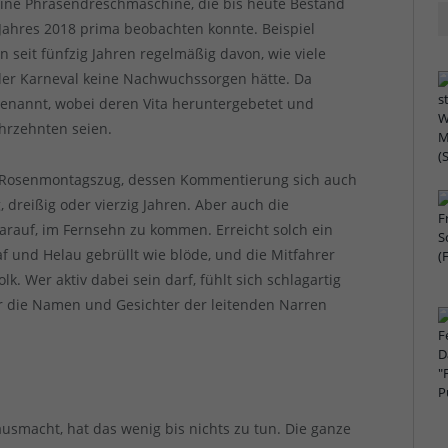
 eine Phrasendreschmaschine, die bis heute Bestand
ahres 2018 prima beobachten konnte. Beispiel
seit fünfzig Jahren regelmäßig davon, wie viele
der Karneval keine Nachwuchssorgen hätte. Da
enannt, wobei deren Vita heruntergebetet und
ahrzehnten seien.
r Rosenmontagszug, dessen Kommentierung sich auch
 dreißig oder vierzig Jahren. Aber auch die
arauf, im Fernsehn zu kommen. Erreicht solch ein
 und Helau gebrüllt wie blöde, und die Mitfahrer
 Wer aktiv dabei sein darf, fühlt sich schlagartig
 die Namen und Gesichter der leitenden Narren
usmacht, hat das wenig bis nichts zu tun. Die ganze