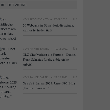
BELIEBTE ARTIKEL
VON
REDAKTION TD
17.09.2020
1
20 Webcams in Düsseldorf, die zeigen,
was los ist in der Stadt
VON
RAINER BARTEL
10.12.2022
5
NLZ-Chef verlässt die Fortuna – Danke,
Frank Schaefer, für die erfolgreiche
Arbeit!
VON
RAINER BARTEL
22.12.2022
2
Neu ab 9. Januar 2023: Unser F95-Blog
„Fortuna-Punkte…“