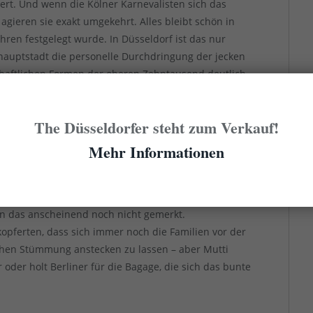
iert. Und wenn die Kölner Karnevalisten sich das
agieren sie exakt umgekehrt. Alles bleibt schön in
Jahren festgelegt wurde. In Düsseldorf ist das nur
hauptstadt die personelle Durchdringung der jecken
chaftlichen Formen der oberen Zehntausend deutlich
en: Der kölsche Klüngel ist erheblich klüngeliger als
The Düsseldorfer steht zum Verkauf!
ist aber in den Zeiten von sinkendem Fernsehkonsum
Mehr Informationen
enste, also dem langsamen Sterben des linearen
nde kräht außerhalb der jeweiligen Klüngel kein
 oder jener Rosenmontagszug auf der Glotze
en das anscheinend noch nicht gemerkt.
opferten, dass sich immer noch die Familien vor der
chen Stümmung anstecken zu lassen – aber Mutti
oder holt Berliner für die Bagage, die sich das bunte