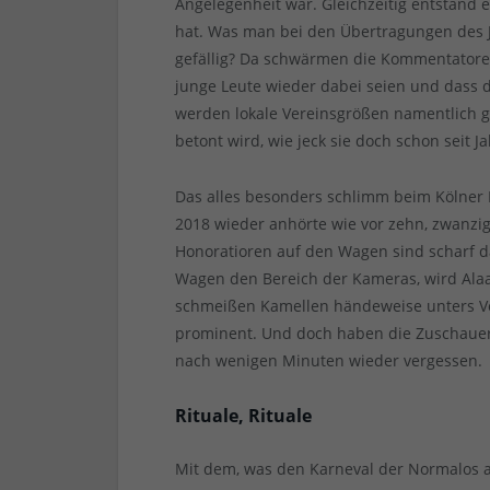
Angelegenheit war. Gleichzeitig entstand
hat. Was man bei den Übertragungen des J
gefällig? Da schwärmen die Kommentatoren 
junge Leute wieder dabei seien und dass 
werden lokale Vereinsgrößen namentlich g
betont wird, wie jeck sie doch schon seit J
Das alles besonders schlimm beim Kölne
2018 wieder anhörte wie vor zehn, zwanzig,
Honoratioren auf den Wagen sind scharf d
Wagen den Bereich der Kameras, wird Alaaf
schmeißen Kamellen händeweise unters Volk.
prominent. Und doch haben die Zuschauer
nach wenigen Minuten wieder vergessen.
Rituale, Rituale
Mit dem, was den Karneval der Normalos a