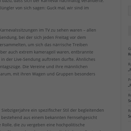
h dazu, dass sich der Karneval nachhaltig veränderte.
lüngler von sich sagen: Guck mal, wir sind im
Ä
Ar
Karnevalssitzungen im TV zu sehen waren – allen
 Sendung, bei der sich jeden Freitag vor dem
versammelten, um sich das närrische Treiben
G
aber auch extrem kamerageil waren, entbrannte
R
r in der Live-Sendung auftreten durfte. Ähnliches
R
tagszüge. Die Vereine und ihre männlichen
„
darum, mit ihren Wagen und Gruppen besonders
P
„
R
S
Siebzigerjahre ein spezifischer Stil der begleitenden
R
S
, bestehend aus einem bekannten Fernsehgesicht
 Rolle, die zu vergeben eine hochpolitische