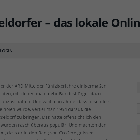
 im TV: Kaum mehr als
LOGIN
ENT
er der ARD Mitte der Fünfzigerjahre einigermaßen
uchten, mit denen man mehr Bundesbürger dazu
t anzuschaffen. Und weil man ahnte, dass besonders
R
e holen würde, verfiel man 1954 darauf, die
eldorf zu bringen. Das hatte offensichtlich den
n wurden rasch überaus populär. Und machten den
nt, dass er in den Rang von Großereignissen