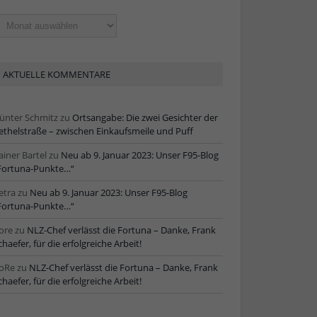
ltere
tikel
AKTUELLE KOMMENTARE
ünter Schmitz
zu
Ortsangabe: Die zwei Gesichter der
ethelstraße – zwischen Einkaufsmeile und Puff
ainer Bartel
zu
Neu ab 9. Januar 2023: Unser F95-Blog
Fortuna-Punkte…“
etra
zu
Neu ab 9. Januar 2023: Unser F95-Blog
Fortuna-Punkte…“
ore
zu
NLZ-Chef verlässt die Fortuna – Danke, Frank
chaefer, für die erfolgreiche Arbeit!
oRe
zu
NLZ-Chef verlässt die Fortuna – Danke, Frank
chaefer, für die erfolgreiche Arbeit!