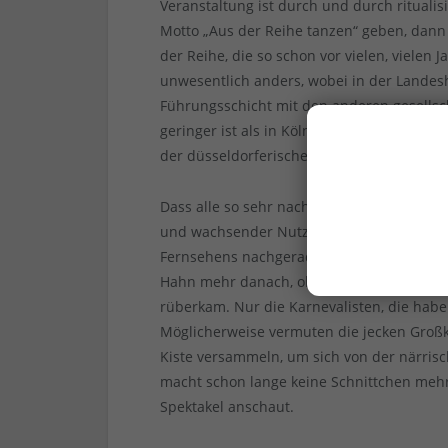
Veranstaltung ist durch und durch ritualis
Motto „Aus der Reihe tanzen“ geben, dann 
der Reihe, die so schon vor vielen, vielen 
unwesentlich anders, wobei in der Landes
Führungsschicht mit den anderen gesells
geringer ist als in Köln. Man kann auch sag
der düsseldorferische.
Dass alle so sehr nach dem TV schielen, 
und wachsender Nutzung der Streaming-Di
Fernsehens nachgerade atavistisch. Im Gru
Hahn mehr danach, ob und wie toll dieser
rüberkam. Nur die Karnevalisten, die hab
Möglicherweise vermuten die jecken Großk
Kiste versammeln, um sich von der närris
macht schon lange keine Schnittchen mehr 
Spektakel anschaut.