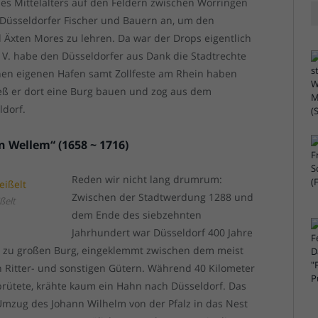
es Mittelalters auf den Feldern zwischen Worringen
Düsseldorfer Fischer und Bauern an, um den
 Äxten Mores zu lehren. Da war der Drops eigentlich
f V. habe den Düsseldorfer aus Dank die Stadtrechte
einen eigenen Hafen samt Zollfeste am Rhein haben
ließ er dort eine Burg bauen und zog aus dem
ldorf.
n Wellem“ (1658 ~ 1716)
Reden wir nicht lang drumrum:
Zwischen der Stadtwerdung 1288 und
ßelt
dem Ende des siebzehnten
Jahrhundert war Düsseldorf 400 Jahre
el zu großen Burg, eingeklemmt zwischen dem meist
 Ritter- und sonstigen Gütern. Während 40 Kilometer
 brütete, krähte kaum ein Hahn nach Düsseldorf. Das
Umzug des Johann Wilhelm von der Pfalz in das Nest