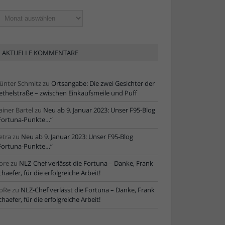
ltere
tikel
AKTUELLE KOMMENTARE
ünter Schmitz
zu
Ortsangabe: Die zwei Gesichter der
ethelstraße – zwischen Einkaufsmeile und Puff
ainer Bartel
zu
Neu ab 9. Januar 2023: Unser F95-Blog
Fortuna-Punkte…“
etra
zu
Neu ab 9. Januar 2023: Unser F95-Blog
Fortuna-Punkte…“
ore
zu
NLZ-Chef verlässt die Fortuna – Danke, Frank
chaefer, für die erfolgreiche Arbeit!
oRe
zu
NLZ-Chef verlässt die Fortuna – Danke, Frank
chaefer, für die erfolgreiche Arbeit!