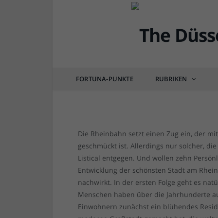
DEG
Die 10 wichtigsten Düs
(1)
FORTUNA-PUNKTE
RUBRIKEN
von
RAINER BARTEL
am
25.10.2016
0 COM
Die Rheinbahn setzt einen Zug ein, der mi
geschmückt ist. Allerdings nur solcher, di
Listical entgegen. Und wollen zehn Persönl
Entwicklung der schönsten Stadt am Rhein
nachwirkt. In der ersten Folge geht es nat
Menschen haben über die Jahrhunderte a
Einwohnern zunächst ein blühendes Resid