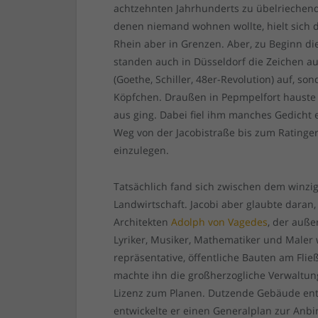
achtzehnten Jahrhunderts zu übelriechend
denen niemand wohnen wollte, hielt sich 
Rhein aber in Grenzen. Aber, zu Beginn 
standen auch in Düsseldorf die Zeichen 
(Goethe, Schiller, 48er-Revolution) auf, son
Köpfchen. Draußen in Pepmpelfort haust
aus ging. Dabei fiel ihm manches Gedicht 
Weg von der Jacobistraße bis zum Ratinge
einzulegen.
Tatsächlich fand sich zwischen dem winzi
Landwirtschaft. Jacobi aber glaubte daran,
Architekten
Adolph von Vagedes
, der auß
Lyriker, Musiker, Mathematiker und Male
repräsentative, öffentliche Bauten am Flie
machte ihn die großherzogliche Verwaltu
Lizenz zum Planen. Dutzende Gebäude entwa
entwickelte er einen Generalplan zur Anb