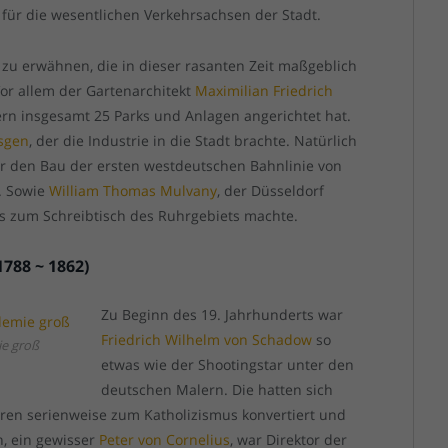
 für die wesentlichen Verkehrsachsen der Stadt.
n zu erwähnen, die in dieser rasanten Zeit maßgeblich
or allem der Gartenarchitekt
Maximilian Friedrich
ern insgesamt 25 Parks und Anlagen angerichtet hat.
nsgen
, der die Industrie in die Stadt brachte. Natürlich
er den Bau der ersten westdeutschen Bahnlinie von
. Sowie
William Thomas Mulvany
, der Düsseldorf
 zum Schreibtisch des Ruhrgebiets machte.
1788 ~ 1862)
Zu Beginn des 19. Jahrhunderts war
Friedrich Wilhelm von Schadow
so
e groß
etwas wie der Shootingstar unter den
deutschen Malern. Die hatten sich
waren serienweise zum Katholizismus konvertiert und
n, ein gewisser
Peter von Cornelius
, war Direktor der