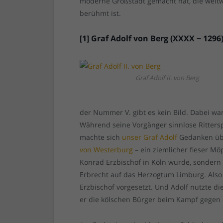
moderne Großstadt gemacht hat, die weltwei
berühmt ist.
[1] Graf Adolf von Berg (XXXX ~ 1296
Graf Adolf II. von Berg
der Nummer V. gibt es kein Bild. Dabei war
Während seine Vorgänger sinnlose Ritterspi
machte sich
unser Graf Adolf
Gedanken übe
von Westerburg
– ein ziemlicher fieser Mö
Konrad Erzbischof in Köln wurde, sondern
Erbrecht auf das Herzogtum Limburg. Also
Erzbischof vorgesetzt. Und Adolf nutzte d
er die kölschen Bürger beim Kampf gegen 