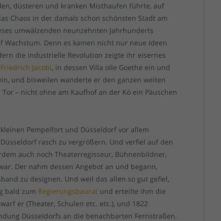
en, düsteren und kranken Misthaufen führte, auf
das Chaos in der damals schon schönsten Stadt am
dieses umwälzenden neunzehnten Jahrhunderts
auf Wachstum. Denn es kamen nicht nur neue Ideen
dern die industrielle Revolution zeigte ihr eisernes
e
Friedrich Jacobi
, in dessen Villa olle Goethe ein und
ein, und bisweilen wanderte er den ganzen weiten
r Tor – nicht ohne am Kaufhof an der Kö ein Päuschen
gkleinen Pempelfort und Düsseldorf vor allem
 Düsseldorf rasch zu vergrößern. Und verfiel auf den
erdem auch noch Theaterregisseur, Bühnenbildner,
r war. Der nahm dessen Angebot an und begann,
ßband zu designen. Und weil das allen so gut gefiel,
ng bald zum
Regierungsbaurat
und erteilte ihm die
rf er (Theater, Schulen etc. etc.), und 1822
indung Düsseldorfs an die benachbarten Fernstraßen.