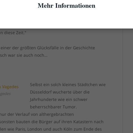
ndet sich heute allerdings in der Alten Pinakothek
Mehr Informationen
arockes Opernhaus eröffnet. Georg Friedrich Händel
of. Arcangelo Corelli widmete dem Fürstenpaar seine
Jagdschlosses Bensberg sowie Renovierung und
n diese Zeit.“
einer der größten Glücksfälle in der Geschichte
sch war sie auch noch…
Selbst ein solch kleines Städtchen wie
Düsseldorf wucherte über die
agedes
Jahrhunderte wie ein schwer
beherrschbarer Tumor.
ur der Verlauf von althergebrachten
onsten bauten die Bürger auf ihren Katastern nach
len wie Paris, London und auch Köln zum Ende des