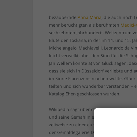
bezaubernde
Anna Maria
, die auch noch 
mehr berüchtigten als berühmten
Medici-
sechzehnten Jahrhunderts Weltzentrum von 
Blüte der Toskana, in der im 14. und 15. Ja
Michelangelo, Machiavelli, Leonardo da Vin
leicht verwelkt, aber den Sinn für die Sch
Jan Wellem konnte a) von Glück sagen, das
dass sie sich in Düsseldorf verliebte und
im Sinne Florenzens machen wollte. Glück f
teilten und sich wunderbar verstanden – ei
Katalog Ehen geschlossen wurden.
Wikipedia sagt über das Paar: „Beide liebt
und seine Gemahlin entwickelten als Förde
zeitweise zu einer europäischen Kunstmetr
der Gemäldegalerie Düsseldorf, einer der