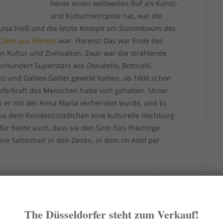
heute einen weltweiten Ruf als Kunst-
und Kulturmetropole hat, war die
Luisa hieß und die letzte Knospe am Stammbaum des
Clans aus Florenz
war. Florenz! Das war Ende des
Kultur und Zivilisation. Zwar war die strahlende
hrhundert Superstars wie Donatello, Botticelli,
ci und Galileo Galilei gewirkt hatten, ab 1600 schon
öpferkraft des Menschen hatte sich gehalten. Unser
s er mit der Anna Maria verheiratet wurde, und b)
 aus dem Residenzstädtchen eine kulturelle Hochburg
ür beide auch, dass sie den Sinn fürs Prächtige
ne Seltenheit in den Zeiten, in dem im Adel per
en die Musik, die Malerei und die Jagd. Der Kurfürst
rer der Künste ihre Residenzstadt Düsseldorf
opole. Ein Höhepunkt dieser Aktivitäten war der Bau
The Düsseldorfer steht zum Verkauf!
 „frühesten, selbständigen Museumsbauten Europas“.