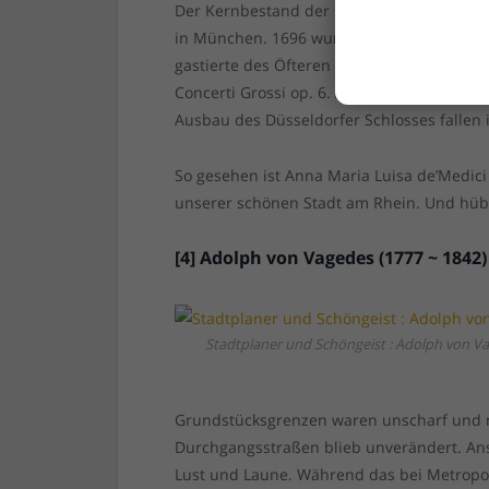
Der Kernbestand der Gemäldesammlung befi
in München. 1696 wurde ein imposantes b
gastierte des Öfteren am kurfürstlichen H
Concerti Grossi op. 6. Auch der Bau des 
Ausbau des Düsseldorfer Schlosses fallen i
So gesehen ist Anna Maria Luisa de’Medici 
unserer schönen Stadt am Rhein. Und hüb
[4] Adolph von Vagedes (1777 ~ 1842)
Stadtplaner und Schöngeist : Adolph von V
Grundstücksgrenzen waren unscharf und n
Durchgangsstraßen blieb unverändert. Ans
Lust und Laune. Während das bei Metropo