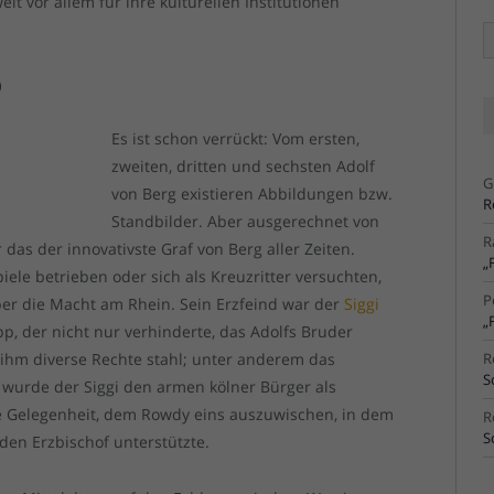
t vor allem für ihre kulturellen Institutionen
Ä
Ar
)
Es ist schon verrückt: Vom ersten,
zweiten, dritten und sechsten Adolf
G
von Berg existieren Abbildungen bzw.
R
Standbilder. Aber ausgerechnet von
R
 das der innovativste Graf von Berg aller Zeiten.
„
ele betrieben oder sich als Kreuzritter versuchten,
P
r die Macht am Rhein. Sein Erzfeind war der
Siggi
„
pp, der nicht nur verhinderte, das Adolfs Bruder
 ihm diverse Rechte stahl; unter anderem das
R
S
 wurde der Siggi den armen kölner Bürger als
ie Gelegenheit, dem Rowdy eins auszuwischen, in dem
R
S
den Erzbischof unterstützte.