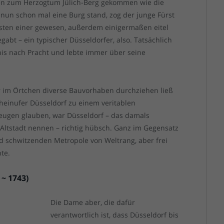
ren zum Herzogtum Jülich-Berg gekommen wie die
 nun schon mal eine Burg stand, zog der junge Fürst
llsten einer gewesen, außerdem einigermaßen eitel
bt – ein typischer Düsseldorfer, also. Tatsächlich
nis nach Pracht und lebte immer über seine
r im Örtchen diverse Bauvorhaben durchziehen ließ
inufer Düsseldorf zu einem veritablen
eugen glauben, war Düsseldorf – das damals
Altstadt nennen – richtig hübsch. Ganz im Gegensatz
d schwitzenden Metropole von Weltrang, aber frei
te.
 ~ 1743)
Die Dame aber, die dafür
verantwortlich ist, dass Düsseldorf bis