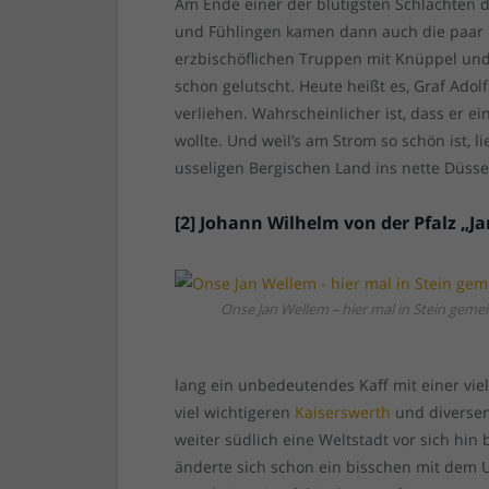
Am Ende einer der blutigsten Schlachten d
und Fühlingen kamen dann auch die paar 
erzbischöflichen Truppen mit Knüppel und
schon gelutscht. Heute heißt es, Graf Adol
verliehen. Wahrscheinlicher ist, dass er 
wollte. Und weil’s am Strom so schön ist, 
usseligen Bergischen Land ins nette Düsse
[2] Johann Wilhelm von der Pfalz „Ja
Onse Jan Wellem – hier mal in Stein gemei
lang ein unbedeutendes Kaff mit einer vi
viel wichtigeren
Kaiserswerth
und diversen
weiter südlich eine Weltstadt vor sich hin
änderte sich schon ein bisschen mit dem 