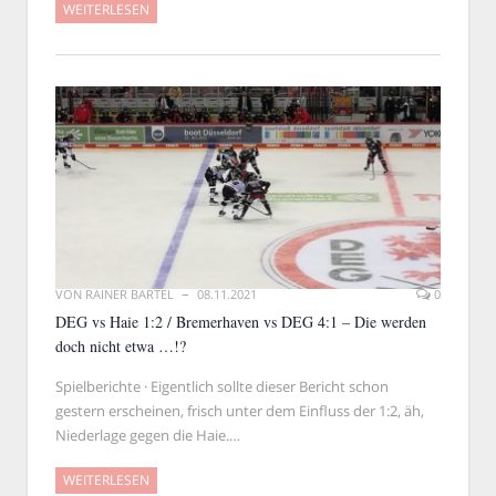
WEITERLESEN
VON
RAINER BARTEL
08.11.2021
0
DEG vs Haie 1:2 / Bremerhaven vs DEG 4:1 – Die werden
doch nicht etwa …!?
Spielberichte · Eigentlich sollte dieser Bericht schon
gestern erscheinen, frisch unter dem Einfluss der 1:2, äh,
Niederlage gegen die Haie.…
WEITERLESEN