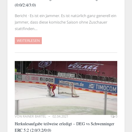
(0:0/2:4/3:0)
Bericht · Es ist ein Jammer. Es ist natürlich ganz generell ein
Jammer, dass diese komische Saison ohne Zuschauer
stattfinden…
WEITERLESEN
VON
RAINER BARTEL
02.04.2021
0
Herkulesaufgabe teilweise erledigt – DEG vs Schwenninger
ERC 5:2 (2:0/3:2/0:0)