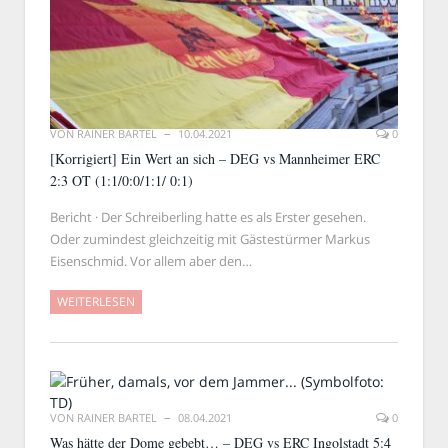
VON
RAINER BARTEL
10.04.2021
0
[Korrigiert] Ein Wert an sich – DEG vs Mannheimer ERC
2:3 OT (1:1/0:0/1:1/ 0:1)
Bericht · Der Schreiberling hatte es als Erster gesehen.
Oder zumindest gleichzeitig mit Gästestürmer Markus
Eisenschmid. Vor allem aber den…
WEITERLESEN
VON
RAINER BARTEL
08.04.2021
0
Was hätte der Dome gebebt… – DEG vs ERC Ingolstadt 5:4