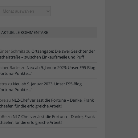
ltere
tikel
AKTUELLE KOMMENTARE
ünter Schmitz
zu
Ortsangabe: Die zwei Gesichter der
ethelstraße – zwischen Einkaufsmeile und Puff
ainer Bartel
zu
Neu ab 9. Januar 2023: Unser F95-Blog
Fortuna-Punkte…“
etra
zu
Neu ab 9. Januar 2023: Unser F95-Blog
Fortuna-Punkte…“
ore
zu
NLZ-Chef verlässt die Fortuna – Danke, Frank
chaefer, für die erfolgreiche Arbeit!
oRe
zu
NLZ-Chef verlässt die Fortuna – Danke, Frank
chaefer, für die erfolgreiche Arbeit!