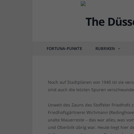
DÜSSEL-HISTÖRCHEN
Die Hundsburg – das 
zwischen Stoffeln und
FORTUNA-PUNKTE
RUBRIKEN
von
RAINER BARTEL
am
20.12.2022
0 COM
Noch auf Stadtplänen von 1940 ist sie ver
sind auch die letzten Spuren verschwunde
Unweit des Zauns des Stoffeler Friedhofs z
Friedhofsgärtnerei Wichmann (Redinghoven
uralte Mauerreste – das war alles, was vom
und Oberbilk übrig war. Heute liegt hier d