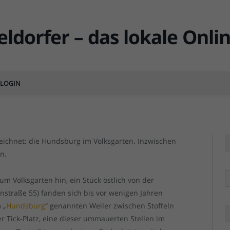
verschwundene Dörfchen
 Oberbilk
LOGIN
MENTS
Die Reste der Hundsburg im Volksgarten, inzwisch
Die Reste der Hundsburg im Volksgarten, inzwisch
zeichnet: die Hundsburg im Volksgarten. Inzwischen
n.
R
um Volksgarten hin, ein Stück östlich von der
straße 55) fanden sich bis vor wenigen Jahren
 „
Hundsburg
“ genannten Weiler zwischen Stoffeln
er Tick-Platz, eine dieser ummauerten Stellen im