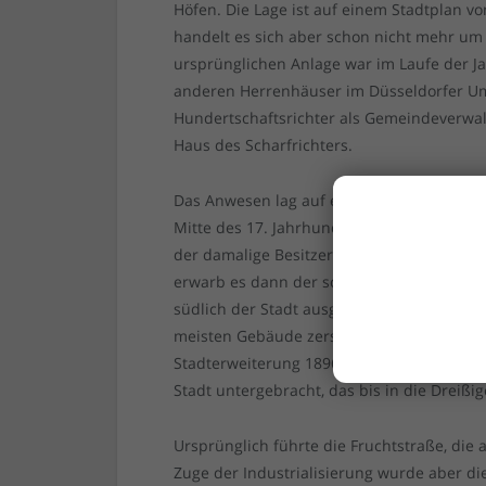
Höfen. Die Lage ist auf einem Stadtplan 
handelt es sich aber schon nicht mehr um
ursprünglichen Anlage war im Laufe der J
anderen Herrenhäuser im Düsseldorfer Uml
Hundertschaftsrichter als Gemeindeverwalt
Haus des Scharfrichters.
Das Anwesen lag auf einem Hügel, der Hu
Mitte des 17. Jahrhunderts über gut 150 
der damalige Besitzer ohne Erben gestorb
erwarb es dann der schwerreiche Herzog v
südlich der Stadt ausgedehnte Ländereien
meisten Gebäude zerstört, der Hof wurde 
Stadterweiterung 1896 von der Stadt erw
Stadt untergebracht, das bis in die Dreißige
Ursprünglich führte die Fruchtstraße, die 
Zuge der Industrialisierung wurde aber di