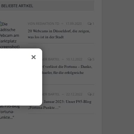
BELIEBTE ARTIKEL
VON
REDAKTION TD
17.09.2020
1
20 Webcams in Düsseldorf, die zeigen,
was los ist in der Stadt
×
VON
RAINER BARTEL
10.12.2022
5
NLZ-Chef verlässt die Fortuna – Danke,
Frank Schaefer, für die erfolgreiche
Arbeit!
VON
RAINER BARTEL
22.12.2022
2
Neu ab 9. Januar 2023: Unser F95-Blog
„Fortuna-Punkte…“