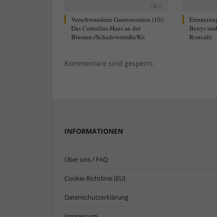
0
Verschwundene Gastronomien (10):
Erinnerun
Das Cornelius-Haus an der
Beuys und
Blumen-/Schadowstraße/Kö
Roncalli
Kommentare sind gesperrt.
INFORMATIONEN
Über uns / FAQ
Cookie-Richtlinie (EU)
Datenschutzerklärung
Impressum