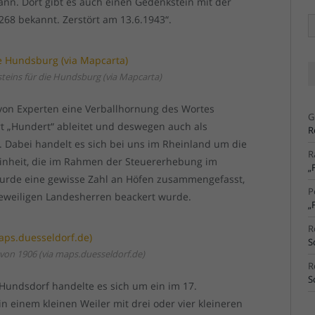
nn. Dort gibt es auch einen Gedenkstein mit der
1268 bekannt. Zerstört am 13.6.1943“.
Ä
Ar
eins für die Hundsburg (via Mapcarta)
on Experten eine Verballhornung des Wortes
G
rt „Hundert“ ableitet und deswegen auch als
R
. Dabei handelt es sich bei uns im Rheinland um die
R
einheit, die im Rahmen der Steuererhebung im
„
wurde eine gewisse Zahl an Höfen zusammengefasst,
P
jeweiligen Landesherren beackert wurde.
„
R
S
 von 1906 (via maps.duesseldorf.de)
R
S
undsdorf handelte es sich um ein im 17.
in einem kleinen Weiler mit drei oder vier kleineren