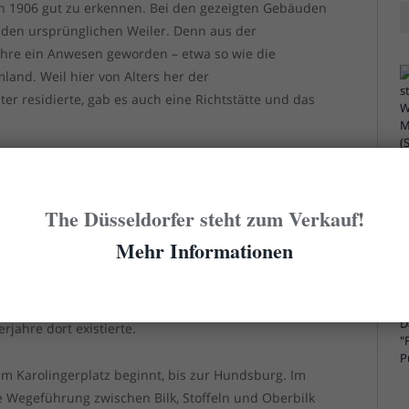
von 1906 gut zu erkennen. Bei den gezeigten Gebäuden
 den ursprünglichen Weiler. Denn aus der
ahre ein Anwesen geworden – etwa so wie die
and. Weil hier von Alters her der
er residierte, gab es auch eine Richtstätte und das
ndsberg genannt wurde, sodass die Ansiedlung ab
Jahre einfach „Weiler am Hundsberg“ hieß. Nachdem
The Düsseldorfer steht zum Verkauf!
en war, wurde das Gut 1826 zwangsversteigert. 1832
on Arenberg, der auf Schloss Mickeln hauste und
Mehr Informationen
 besaß. Bei einem Brand im Jahr 1879 wurden die
nur teilweise wiederaufgebaut und im Zuge der
orben. Hier war unter anderem das Armenhaus der
rjahre dort existierte.
am Karolingerplatz beginnt, bis zur Hundsburg. Im
e Wegeführung zwischen Bilk, Stoffeln und Oberbilk