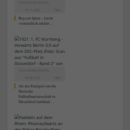
VON
RAINER BARTEL
18.11.2022
4
Boycott Qatar – leicht
verständlich erklärt…
VON
RAINER BARTEL
08.08.2022
0
Als das Endspiel um die
Deutsche
Fußballmeisterschaft in
Düsseldorf stattfand…