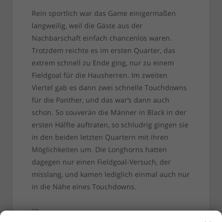
Rein sportlich war das Game einigermaßen
langweilig, weil die Gäste aus der
Nachbarschaft einfach chancenlos waren.
Trotzdem reichte es im ersten Quarter, das
extrem schnell zu Ende ging, nur zu einem
Fieldgoal für die Hausherren. Im zweiten
Viertel gab es dann zwei schnelle Touchdowns
für die Panther, und das war’s dann auch
schon. So souverän die Männer in Black in der
ersten Hälfte auftraten, so schludrig gingen sie
in den beiden letzten Quartern mit ihren
Möglichkeiten um. Die Longhorns hatten
dagegen nur einen Fieldgoal-Versuch, der
misslang, und kamen lediglich einmal auch nur
in die Nähe eines Touchdowns.