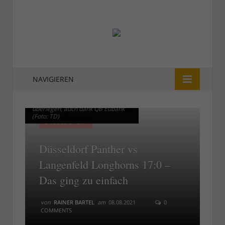
NAVIGIEREN
Panther vs Longhorns: Vollkommen
Panther vs Longhorns: Vollkommen
überlegen, auch dank QB Eubank
überlegen, auch dank QB Eubank
(Foto: TD)
(Foto: TD)
DÜSSEL-SPORT
Düsseldorf Panther vs
Langenfeld Longhorns 17:0 –
Das ging zu einfach
von
RAINER BARTEL
am
08.08.2021
0
COMMENTS