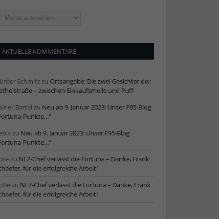
ltere
tikel
AKTUELLE KOMMENTARE
ünter Schmitz
zu
Ortsangabe: Die zwei Gesichter der
ethelstraße – zwischen Einkaufsmeile und Puff
ainer Bartel
zu
Neu ab 9. Januar 2023: Unser F95-Blog
Fortuna-Punkte…“
etra
zu
Neu ab 9. Januar 2023: Unser F95-Blog
Fortuna-Punkte…“
ore
zu
NLZ-Chef verlässt die Fortuna – Danke, Frank
chaefer, für die erfolgreiche Arbeit!
oRe
zu
NLZ-Chef verlässt die Fortuna – Danke, Frank
chaefer, für die erfolgreiche Arbeit!