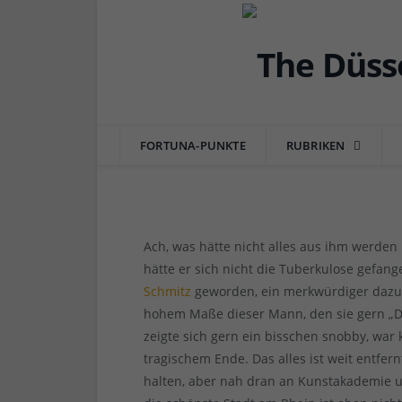
DÜSSEL-HISTÖRCHEN
Düsseldorfer Gesichte
Schmitz, der tragisch
FORTUNA-PUNKTE
RUBRIKEN
von
RAINER BARTEL
am
13.11.2018
0 COMME
Ach, was hätte nicht alles aus ihm werden 
hätte er sich nicht die Tuberkulose gefange
Schmitz
geworden, ein merkwürdiger dazu.
hohem Maße dieser Mann, den sie gern „Da
zeigte sich gern ein bisschen snobby, war 
tragischem Ende. Das alles ist weit entfer
halten, aber nah dran an Kunstakademie u