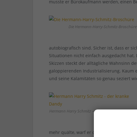
musste er Bürokaufmann werden, einen Be
Die Hermann-Harry-Schmitz-Broschüre
autobiografisch sind. Sicher ist, dass er s
Situationen nicht einfach ausgedacht hat.
Skizzen steckt der alltägliche Wahnsinn d
galoppierenden Industrialisierung. Kaum ei
und seine Kalamitäten so genau seziert w
Hermann Harry Schmitz – der kranke Dandy
mehr quälte, warf er die Brocken als Kaufm