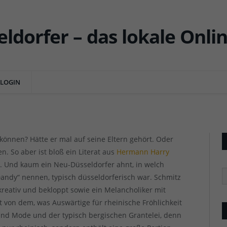
r (10): Hermann Harry
e Dandy
LOGIN
NTS
können? Hätte er mal auf seine Eltern gehört. Oder
n. So aber ist bloß ein Literat aus
Hermann Harry
 Und kaum ein Neu-Düsseldorfer ahnt, in welch
R
ndy“ nennen, typisch düsseldorferisch war. Schmitz
kreativ und bekloppt sowie ein Melancholiker mit
nt von dem, was Auswärtige für rheinische Fröhlichkeit
nd Mode und der typisch bergischen Grantelei, denn