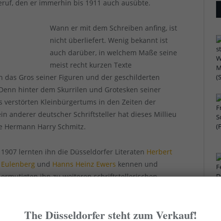
ruf, den er immerhin bis 1911 auch ausübte.
Wann er mit dem Schreiben anfing, ist
nicht überliefert. Wenig bekannt ist
auch darüber, in welchem Maße seine
meist recht kurzen Texte
ich das Gros seiner Figuren und der geschilderten
 Denn hinter dem Skurrilen und Grotesken seiner
es verstörten Kleinbürgertums in den Zeiten der
n anderer deutscher Schriftsteller hat dieses Millieu
ie Hermann Harry Schmitz.
1907 lernten ihn die Düsseldorfer Literaten
Herbert
Eulenberg
und
Hanns Heinz Ewers
kennen und
ermutigten ihn zu weiteren schriftstellerischen
Arbeiten. Weil sein erster Geschichtenband recht
erfolgreich war und ihn seine Tuberkulose immer
The Düsseldorfer steht zum Verkauf!
ann hin und wurde 1911 freier Schriftsteller, der von