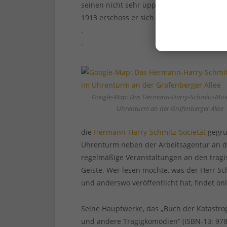
seinen nicht sehr üppigen Einnahmen so e
1913 erschoss er sich während eines Kurau
.
.
Google-Map: Das Hermann-Harry-Schmitz-Mu
Uhrenturm an der Grafenberger Allee
die
Hermann-Harry-Schmitz-Societät
gegrü
Uhrenturm neben der Arbeitsagentur an de
regelmäßige Veranstaltungen an den tragi
Geiste. Wer lesen möchte, was der Herr S
und anderswo veröffentlicht hat, findet on
Seine Hauptwerke, das „Buch der Katastro
und andere Tragigkomödien“ (ISBN-13: 97