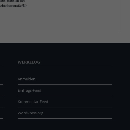
lius-Haus an der
chadowstraße/Kö
WERKZEUG
Anmelden
Eintrags-Feed
Kommentar-Feed
WordPress.org