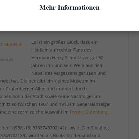
ben als möblierter Herr überleben konnte. Im August
Mehr Informationen
fenthalts.
Es ist ein großes Glück, dass ein
Häuflein aufrechter Fans des
Hermann Harry Schmitz vor gut 30
seum im
Jahren ihn und sein Werk aus dem
Nebel des Vergessens gerissen und
ndet hat. Die betreibt ein kleines Museum im
r Grafenberger Allee und erinnert durch
schen Sohn der Stadt sowie seine Nachfolger im
chmitz so zwischen 1907 und 1913 im Generalanzeiger
line eine recht reiche Auswahl im
Projekt Gutenberg
.
phen“ (ISBN-13: 9783743702141) sowie „Der Säugling
83743702189), wurden als Books-on-demand und