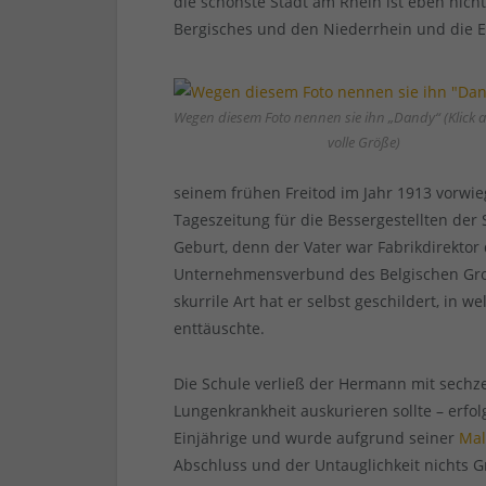
die schönste Stadt am Rhein ist eben nicht
Bergisches und den Niederrhein und die E
Wegen diesem Foto nennen sie ihn „Dandy“ (Klick a
volle Größe)
seinem frühen Freitod im Jahr 1913 vorwi
Tageszeitung für die Bessergestellten der 
Geburt, denn der Vater war Fabrikdirektor
Unternehmensverbund des Belgischen Großi
skurrile Art hat er selbst geschildert, in
enttäuschte.
Die Schule verließ der Hermann mit sechze
Lungenkrankheit auskurieren sollte – erfo
Einjährige und wurde aufgrund seiner
Mal
Abschluss und der Untauglichkeit nichts 