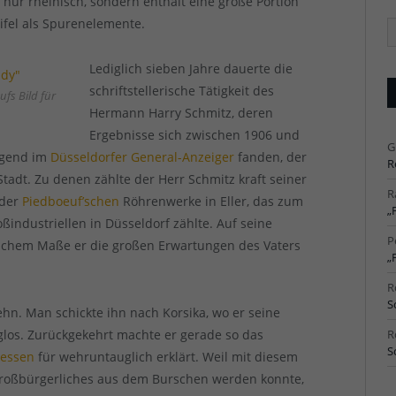
 nur rheinisch, sondern enthält eine große Portion
ifel als Spurenelemente.
Ä
Ar
Lediglich sieben Jahre dauerte die
schriftstellerische Tätigkeit des
ufs Bild für
Hermann Harry Schmitz, deren
Ergebnisse sich zwischen 1906 und
G
egend im
Düsseldorfer General-Anzeiger
fanden, der
R
Stadt. Zu denen zählte der Herr Schmitz kraft seiner
R
 der
Piedboeuf’schen
Röhrenwerke in Eller, das zum
„
ndustriellen in Düsseldorf zählte. Auf seine
P
 welchem Maße er die großen Erwartungen des Vaters
„
R
S
hn. Man schickte ihn nach Korsika, wo er seine
lglos. Zurückgekehrt machte er gerade so das
R
S
essen
für wehruntauglich erklärt. Weil mit diesem
Großbürgerliches aus dem Burschen werden konnte,