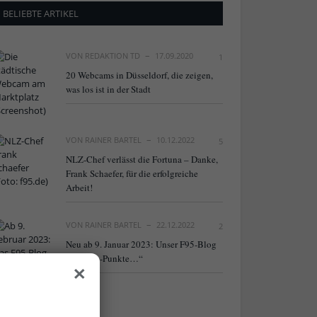
BELIEBTE ARTIKEL
VON
REDAKTION TD
17.09.2020
1
20 Webcams in Düsseldorf, die zeigen,
was los ist in der Stadt
VON
RAINER BARTEL
10.12.2022
5
NLZ-Chef verlässt die Fortuna – Danke,
Frank Schaefer, für die erfolgreiche
Arbeit!
VON
RAINER BARTEL
22.12.2022
2
Neu ab 9. Januar 2023: Unser F95-Blog
×
„Fortuna-Punkte…“