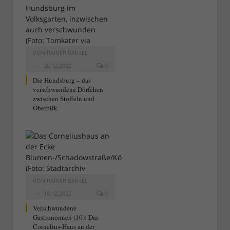
VON
RAINER BARTEL
20.12.2022
0
Die Hundsburg – das
verschwundene Dörfchen
zwischen Stoffeln und
Oberbilk
VON
RAINER BARTEL
18.12.2022
0
Verschwundene
Gastronomien (10): Das
Cornelius-Haus an der