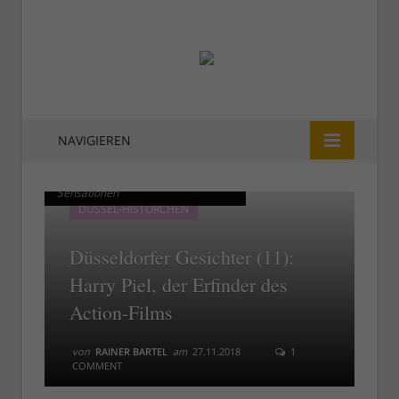
NAVIGIEREN
Harry Piel - Menschen, Tiere,
Harry Piel - Menschen, Tiere,
Sensationen
Sensationen
DÜSSEL-HISTÖRCHEN
Düsseldorfer Gesichter (11):
Harry Piel, der Erfinder des
Action-Films
von
RAINER BARTEL
am
27.11.2018
1
COMMENT