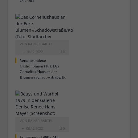
Oberbilk
VON
RAINER BARTEL
18.12.2022
0
Verschwundene
Gastronomien (10): Das
Cornelius-Haus an der
Blumen-/Schadowstraße/Kö
VON
RAINER BARTEL
06.12.2022
0
Erinnerung (1980): Mit