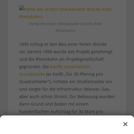
Portal der ersten Oberkasseler Brücke (Foto:
Rheinbahn)
1895 schlug er den Bau einer festen Brücke
vor, bereits 1896 wurde das Projekt genehmigt
und die Rheinbahn als Projektgesellschaft
gegründet. Die
kaufte systematisch
Grundstücke
(es heißt „für 30 Pfennig pro
Quadratmeter“), richtete ein Straßenraster ein
und sorgte für die Infrastruktur (Wasser, Gas,
aber auch schon Strom). Zur Bebauung wurden
dann Grund und Boden mit einem
hundertfachen Aufschlag für 30 Mark pro
×
Quadratmeter verkauft. Mit diesen Gewinnen
finanzierte die Rheinbahn nicht nur den
Brückenbau (an dessen Kosten sich die Stadt