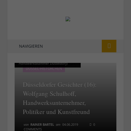
NAVIGIEREN
Wolfgang Schulhoff 2012 (Foto:
Wolfgang Schulhoff 2012 (Foto:
Handwerkskammer Düsseldorf)
Handwerkskammer Düsseldorf)
DÜSSEL-HISTÖRCHEN
Düsseldorfer Gesichter (16):
Wolfgang Schulhoff,
Handwerksunternehmer,
Politiker und Kunstfreund
von
RAINER BARTEL
am
04.06.2019
0
COMMENTS