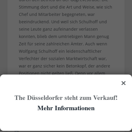
Stimmung dort und die Art und Weise, wie sich
Chef und Mitarbeiter begegneten, war
beeindruckend. Und weil sich Schulhoff und
seine Leute ganz aufeinander verlassen
konnten, blieb dem umtriebigen Mann genug
Zeit für seine zahlreichen Ämter. Auch wenn
Wolfgang Schulhoff ein leidenschaftlicher
Verfechter der sozialen Marktwirtschaft war,
war er ganz sicher kein Betonkopf, der andere
Positionen nicht gelten ließ. Denn vor allem
×
war er Demokrat, der jederzeit für die freie
Meinungsäußerung Andersdenkender eintrat.
The Düsseldorfer steht zum Verkauf!
Mehr Informationen
RELATED
POSTS