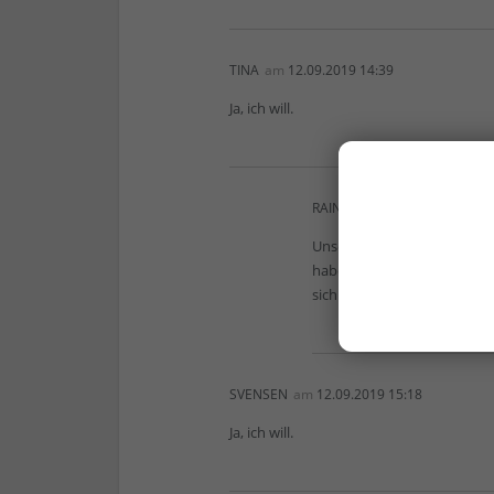
TINA
am
12.09.2019 14:39
Ja, ich will.
RAINER BARTEL
am
13.09.20
Unser unbestechliches Excel
haben gewonnen! Wir geben 
sich mit Ihnen in Verbindu
SVENSEN
am
12.09.2019 15:18
Ja, ich will.