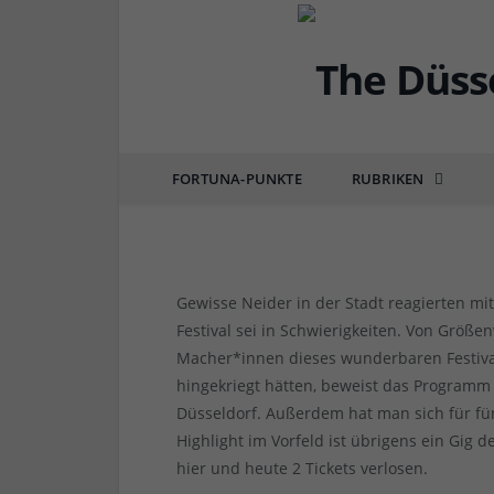
DÜSSEL-FAVORITEN
Empfohlen: New Fall F
Musik an interessante
FORTUNA-PUNKTE
RUBRIKEN
von
RAINER BARTEL
am
12.09.2019
16 COM
Gewisse Neider in der Stadt reagierten mi
Festival sei in Schwierigkeiten. Von Größ
Macher*innen dieses wunderbaren Festiva
hingekriegt hätten, beweist das Programm 
Düsseldorf. Außerdem hat man sich für fü
Highlight im Vorfeld ist übrigens ein Gig
hier und heute 2 Tickets verlosen.