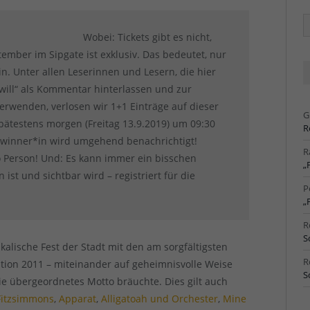
Ä
Ar
Wobei: Tickets gibt es nicht,
tember im Sipgate ist exklusiv. Das bedeutet, nur
in. Unter allen Leserinnen und Lesern, die hier
 will“ als Kommentar hinterlassen und zur
erwenden, verlosen wir 1+1 Einträge auf dieser
G
pätestens morgen (Freitag 13.9.2019) um 09:30
R
ewinner*in wird umgehend benachrichtigt!
R
 Person! Und: Es kann immer ein bisschen
„
st und sichtbar wird – registriert für die
P
„
R
S
alische Fest der Stadt mit den am sorgfältigsten
R
ition 2011 – miteinander auf geheimnisvolle Weise
S
e übergeordnetes Motto bräuchte. Dies gilt auch
Fitzsimmons
,
Apparat
,
Alligatoah und Orchester
,
Mine