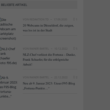
BELIEBTE ARTIKEL
VON
REDAKTION TD
17.09.2020
1
20 Webcams in Düsseldorf, die zeigen,
was los ist in der Stadt
VON
RAINER BARTEL
10.12.2022
5
NLZ-Chef verlässt die Fortuna – Danke,
Frank Schaefer, für die erfolgreiche
Arbeit!
VON
RAINER BARTEL
22.12.2022
2
Neu ab 9. Januar 2023: Unser F95-Blog
„Fortuna-Punkte…“