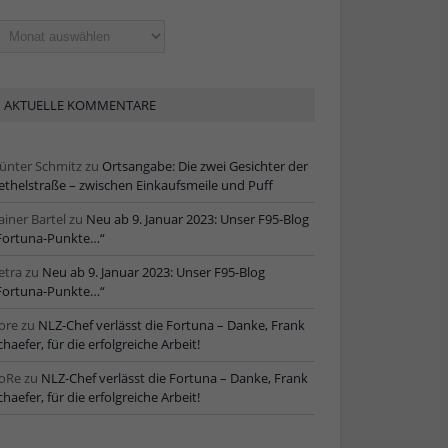
ltere
tikel
AKTUELLE KOMMENTARE
ünter Schmitz
zu
Ortsangabe: Die zwei Gesichter der
ethelstraße – zwischen Einkaufsmeile und Puff
ainer Bartel
zu
Neu ab 9. Januar 2023: Unser F95-Blog
Fortuna-Punkte…“
etra
zu
Neu ab 9. Januar 2023: Unser F95-Blog
Fortuna-Punkte…“
ore
zu
NLZ-Chef verlässt die Fortuna – Danke, Frank
chaefer, für die erfolgreiche Arbeit!
oRe
zu
NLZ-Chef verlässt die Fortuna – Danke, Frank
chaefer, für die erfolgreiche Arbeit!