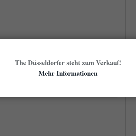
19 09:52
The Düsseldorfer steht zum Verkauf!
-Orakel hat gesprochen: Herzlichen Glückwunsch, Tina – Sie
Mehr Informationen
Ihre Mailadresse an die New-Fall-Festival-Menschen weiter, die
ng setzen werden.