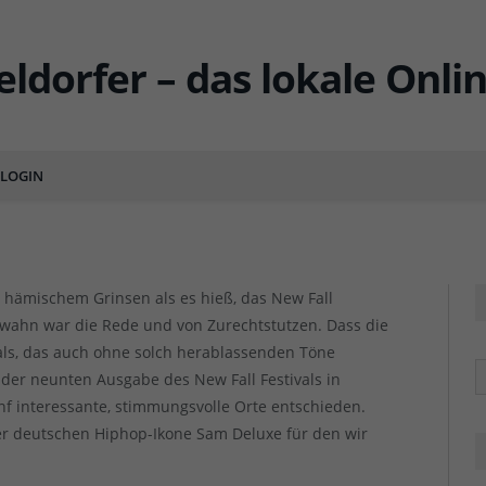
estival 2019 – wunderbare
n Orten [mit Verlosung]
LOGIN
MENTS
t hämischem Grinsen als es hieß, das New Fall
enwahn war die Rede und von Zurechtstutzen. Dass die
ls, das auch ohne solch herablassenden Töne
R
der neunten Ausgabe des New Fall Festivals in
nf interessante, stimmungsvolle Orte entschieden.
 der deutschen Hiphop-Ikone Sam Deluxe für den wir