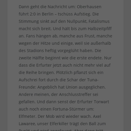
Dann geht die Nachricht um: Oberhausen
führt 2:0 in Berlin – tschüss Aufstieg. Die
Stimmung sinkt auf den Nullpunkt, Fatalismus
macht sich breit. Und hält bis zum Halbzeitpfiff
an. Fans hängen ab, manche aus Frust, manche
wegen der Hitze und einige, weil sie außerhalb
des Stadions heftig vorgeglüht haben. Die
zweite Hälfte beginnt wie die erste endete. Nur
dass die Erfurter jetzt auch nicht mehr viel auf
die Reihe bringen. Plötzlich pflanzt sich ein
Aufschrei fort durch die Schar der Tuna-
Freunde: Angeblich hat Union ausgeglichen.
Andere meinen, der Anschlusstreffer sei
gefallen. Und dann senst der Erfurter Torwart
auch noch einen Fortuna-Stürmer um:
Elfmeter. Der Mob wird wieder wach. Axel
Lawaree, unser Elferkiller trägt den Ball zum
Punkt und wird angefeuert. Aber dann tritt