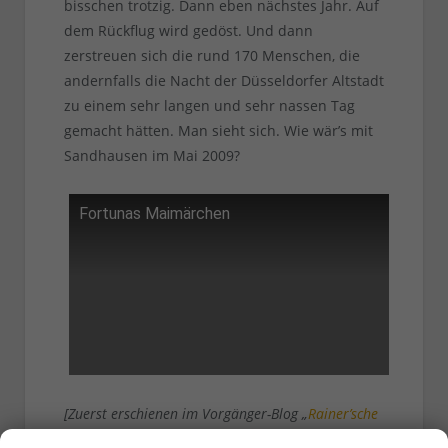
bisschen trotzig. Dann eben nächstes Jahr. Auf
dem Rückflug wird gedöst. Und dann
zerstreuen sich die rund 170 Menschen, die
andernfalls die Nacht der Düsseldorfer Altstadt
zu einem sehr langen und sehr nassen Tag
gemacht hätten. Man sieht sich. Wie wär’s mit
Sandhausen im Mai 2009?
Fortunas Maimärchen
[Zuerst erschienen im Vorgänger-Blog „
Rainer’sche
Post
“ im Mai 2008]