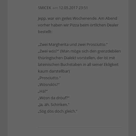
SMICEK
am
12.05.2017 23:51
Jepp, war ein geiles Wochenende. Am Abend
vorher haben wir Pizza beim örtlichen Dealer
bestellt:
„Zwei Margherita und zwei Prosciutto.“
„Zwei wös?“ (Man möge sich den grenzdebilen
thüringischen Dialekt vorstellen, der ist mit
lateinischen Buchstaben in all seiner Ekligkeit
kaum darstellbar)
„Prosciutto.“
„Wösndös?“
„Hä?“
„Wösn da dröuf?“
„Ja, äh, Schinken.“
„Sög dös döch gleich.“