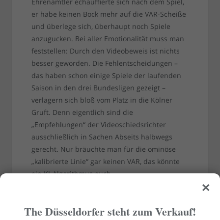
Ehrenamtler echauffierte sich nach dem Spiel,
er habe keinen Bock mehr auf die VAR-Scheiße
und überlege sich, überhaupt noch Spiele
anzugucken. Bei aller Emotionalität muss man
feststellen: Durch den Videobeweis ist nichts
besser geworden. Die Fehlentscheidungen –
das haben schon einige Spiele der laufenden
Saison in den drei Bundesligen gezeigt –
verlagern sich bloß vom Platz in die Kölner
Gruft. Denn eigentlich sind die
„Empfehlungen“ der Videoschiedsrichter
ausschließlich in Sachen Abseits halbwegs
gerecht. Nur bräuchte man für die ominöse
„kalibrierte Linie“ gar keinen VAR, das könnte
ein KI-Algorithmus auch.
×
The Düsseldorfer steht zum Verkauf!