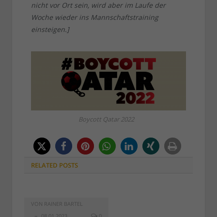
nicht vor Ort sein, wird aber im Laufe der
Woche wieder ins Mannschaftstraining
einsteigen.]
Boycott Qatar 2022
RELATED
POSTS
VON
RAINER BARTEL
08.01.2023
0