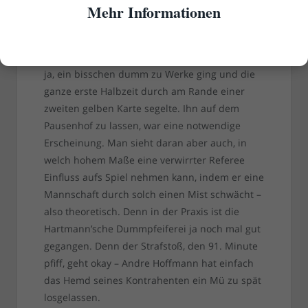
wir berührt werden und wälzen uns, damit die
Mehr Informationen
blöden Fortunen gelbe Karten scheffeln.
Tatsächlich war es der australische
Blondscheitel, der ein wenig zu ungestüm und,
ja, ein bisschen dumm zu Werke ging und die
ganze erste Halbzeit durch am Rande einer
zweiten gelben Karte segelte. Ihn auf dem
Pausenhof zu lassen, war eine notwendige
Erscheinung. Man sieht daran aber auch, in
welch hohem Maße eine verwirrter Referee
Einfluss aufs Spiel nehmen kann, indem er eine
Mannschaft durch solch einen Mist schwächt –
also theoretisch. Denn in der Praxis ist die
Hartmann’sche Dummpfeiferei ja noch mal gut
gegangen. Denn der Strafstoß, den 91. Minute
pfiff, geht okay – Andre Hoffmann hat einfach
das Hemd seines Kontrahenten ein Mü zu spät
losgelassen.