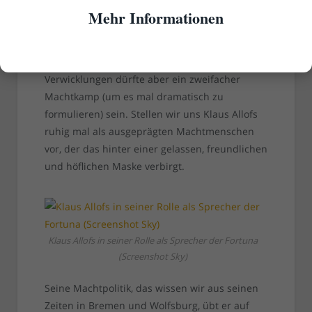
mich nicht mehr als Vorturner und jetzt, wo
Mehr Informationen
Allofs den Vorsitz abgelehnt hat, macht ihr mir
ein Angebot. Ihr Ergebener hätte da wohl auch
abgelehnt. Der eigentliche Hintergrund der
Verwicklungen dürfte aber ein zweifacher
Machtkamp (um es mal dramatisch zu
formulieren) sein. Stellen wir uns Klaus Allofs
ruhig mal als ausgeprägten Machtmenschen
vor, der das hinter einer gelassen, freundlichen
und höflichen Maske verbirgt.
Klaus Allofs in seiner Rolle als Sprecher der Fortuna
(Screenshot Sky)
Seine Machtpolitik, das wissen wir aus seinen
Zeiten in Bremen und Wolfsburg, übt er auf