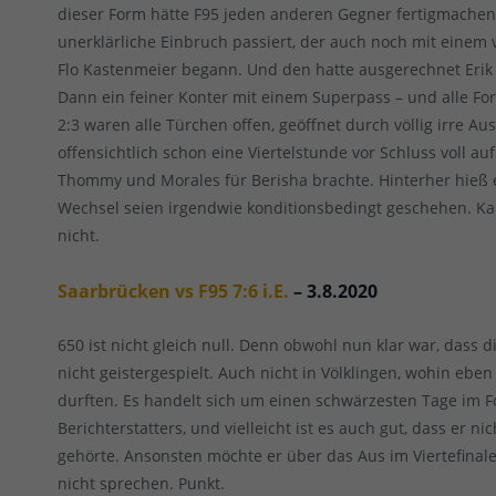
dieser Form hätte F95 jeden anderen Gegner fertigmachen
unerklärliche Einbruch passiert, der auch noch mit einem 
Flo Kastenmeier begann. Und den hatte ausgerechnet Erik
Dann ein feiner Konter mit einem Superpass – und alle Fo
2:3 waren alle Türchen offen, geöffnet durch völlig irre A
offensichtlich schon eine Viertelstunde vor Schluss voll au
Thommy und Morales für Berisha brachte. Hinterher hieß es
Wechsel seien irgendwie konditionsbedingt geschehen. 
nicht.
Saarbrücken vs F95 7:6 i.E.
– 3.8.2020
650 ist nicht gleich null. Denn obwohl nun klar war, dass d
nicht geistergespielt. Auch nicht in Völklingen, wohin eb
durften. Es handelt sich um einen schwärzesten Tage im 
Berichterstatters, und vielleicht ist es auch gut, dass er 
gehörte. Ansonsten möchte er über das Aus im Viertefinal
nicht sprechen. Punkt.