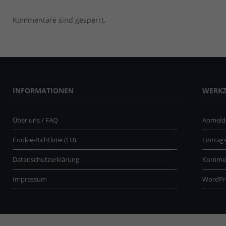
Kommentare sind gesperrt.
INFORMATIONEN
WERK
Über uns / FAQ
Anmeld
Cookie-Richtlinie (EU)
Eintrag
Datenschutzerklärung
Kommen
Impressum
WordPr