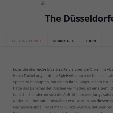
FORTUNA
Fortuna-Punkte: 2019/220 – Da
die war (3)
FORTUNA-PUNKTE
RUBRIKEN
LOGIN
von
RAINER BARTEL
am
12.07.2020
0 COMMENTS
Ja, ja, die glorreiche Diva steckte bis über die Ohren im A
Herrn Funkel angeordnete Spielweise auch nicht so aus, al
Später zu behaupten, mit einem fitten Stöger, einem kuri
hätte das Denkmal den Abstieg vermieden, ist eine ziemli
tatsächlich änderten sich die Auftritte unserer Jungs sof
Rösler als Cheftrainer installiert war. Warum aus diesem 
Flachpass-Fußball nicht mehr Punkte wurden, darüber rede