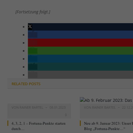
[Fortsetzung folgt.]
RELATED
POSTS
VON
RAINER BARTEL
08.01.2023
VON
RAINER BARTEL
22.12.
0
4, 3, 2, 1 – Fortuna-Punkte starten
Neu ab 9. Januar 2023: Unser 
durch…
Blog „Fortuna-Punkte…“