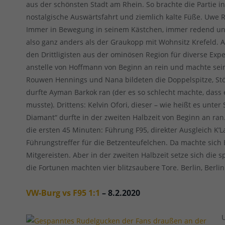
aus der schönsten Stadt am Rhein. So brachte die Partie i
nostalgische Auswärtsfahrt und ziemlich kalte Füße. Uwe Rö
Immer in Bewegung in seinem Kästchen, immer redend und
also ganz anders als der Graukopp mit Wohnsitz Krefeld. 
den Drittligisten aus der ominösen Region für diverse Exp
anstelle von Hoffmann von Beginn an rein und machte sein
Rouwen Hennings und Nana bildeten die Doppelspitze, Stög
durfte Ayman Barkok ran (der es so schlecht machte, dass
musste). Drittens: Kelvin Ofori, dieser – wie heißt es unte
Diamant“ durfte in der zweiten Halbzeit von Beginn an ra
die ersten 45 Minuten: Führung F95, direkter Ausgleich K’L
Führungstreffer für die Betzenteufelchen. Da machte sich 
Mitgereisten. Aber in der zweiten Halbzeit setze sich die 
die Fortunen machten vier blitzsaubere Tore. Berlin, Berli
VW-Burg vs F95 1:1
– 8.2.2020