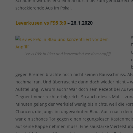
Schaufeln wir uns erst einmal durch bis zum genickbrech
schockierende Aus im Pokal.
Leverkusen vs F95 3:0
– 26.1.2020
Lev vs F95: In Blau und konzentriert vor dem Anpfiff
gegen Bremen brachte noch nicht seinen Rausschmiss. Als
nochmal ran. Und überraschte dann doch wieder nicht – w
Aufstellung. Warum auch? War doch sein Rezept bei Ausw
Gegner immer recht erfolgreich. So auch dieses Mal … zun
Minuten gelang der Werkslef wenig bis nichts, weil die Fo
Chancen, die Jungs im ungewohnten Blau. Auch nach dem 1
war ein schönes Tor gegen einen regungslosen Kastenmeier
auf seine Kappe nehmen muss. Eine saustarke Viertelstun