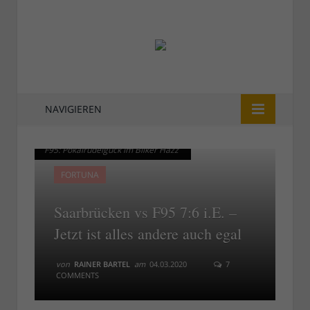
NAVIGIEREN
Schlimme Erinnerung - 1. FCS vs
Schlimme Erinnerung - 1. FCS vs
F95: Pokalrudelguck im Bilker Häzz
F95: Pokalrudelguck im Bilker Häzz
FORTUNA
Saarbrücken vs F95 7:6 i.E. –
Jetzt ist alles andere auch egal
von
RAINER BARTEL
am
04.03.2020
7
COMMENTS