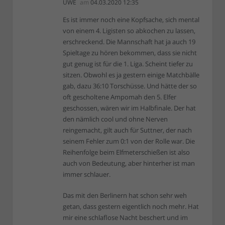
UWE
am
04.03.2020 12:35
Es ist immer noch eine Kopfsache, sich mental
von einem 4. Ligisten so abkochen zu lassen,
erschreckend. Die Mannschaft hat ja auch 19
Spieltage zu hören bekommen, dass sie nicht
gut genug ist für die 1. Liga. Scheint tiefer zu
sitzen. Obwohl es ja gestern einige Matchbälle
gab, dazu 36:10 Torschüsse. Und hätte der so
oft gescholtene Ampomah den 5. Elfer
geschossen, wären wir im Halbfinale. Der hat
den nämlich cool und ohne Nerven
reingemacht, gilt auch für Suttner, der nach
seinem Fehler zum 0:1 von der Rolle war. Die
Reihenfolge beim Elfmeterschießen ist also
auch von Bedeutung, aber hinterher ist man
immer schlauer.
Das mit den Berlinern hat schon sehr weh
getan, dass gestern eigentlich noch mehr. Hat
mir eine schlaflose Nacht beschert und im