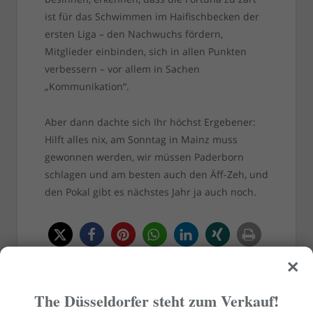
ist für das Schwimmen im Haifischbecken der
ersten Liga – den Nachwuchs fördern,
Mitglieder einbinden, sich in allen Punkten
verbessern – vor allem in Sachen
„Kommunikation“.
Aber dann dachte sich Ihr höchst Ergebener:
Hilft alles nix, am Sonntag in Mainz muss
gewonnen werden, wir müssen Paderborn
schlagen und am besten auch den Äff-Zeh, und
den Pokal gibt es nächstes Jahr ja auch noch.
×
RELATED
POSTS
The Düsseldorfer steht zum Verkauf!