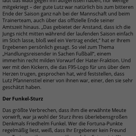
laut das Maul gegen ihn aufgerissen haben, nur wenige
mitgekriegt – der gute Lutz war natürlich bis zum bitteren
Ende der Saison ganz nah bei der Mannschaft und beim
Trainerteam, auch über das offizielle Ende seiner
Amtszeit hinaus. „Das gebietet der Anstand, dass ich die
Jungs nicht mitten während der laufenden Saison einfach
im Stich lasse, bloß weil ein Vertrag endet,“ hat er Ihrem
Ergebenen persönlich gesagt. So viel zum Thema
„Handlungsreisender in Sachen Fußball“, einem
immerhin recht milden Vorwurf der Hater-Fraktion. Und
wer mit den Kickern, die das F95-Logo für uns über dem
Herzen trugen, gesprochen hat, wird feststellen, dass
Lutz Pfannenstiel einer von ihnen war, einer, den sie sehr
geschätzt haben.
Der Funkel-Sturz
Das größte Verbrechen, dass ihm die erwähnte Meute
vorwirft, war ja wohl der Sturz ihres überlebensgroßen
Denkmals Friedhelm Funkel. Wer die Fortuna-Punkte
regelmäßig liest, weiß, dass Ihr Ergebener kein Freund