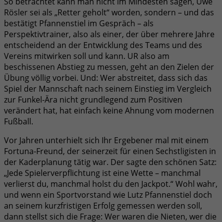
So betrachtet kann man nicht im Mindesten sagen, Uwe
Rösler sei als „Retter geholt“ worden, sondern – und das
bestätigt Pfannenstiel im Gespräch – als
Perspektivtrainer, also als einer, der über mehrere Jahre
entscheidend an der Entwicklung des Teams und des
Vereins mitwirken soll und kann. UR also am
beschissenen Abstieg zu messen, geht an den Zielen der
Übung völlig vorbei. Und: Wer abstreitet, dass sich das
Spiel der Mannschaft nach seinem Einstieg im Vergleich
zur Funkel-Ära nicht grundlegend zum Positiven
verändert hat, hat einfach keine Ahnung vom modernen
Fußball.
Vor Jahren unterhielt sich Ihr Ergebener mal mit einem
Fortuna-Freund, der seinerzeit für einen Sechstligisten in
der Kaderplanung tätig war. Der sagte den schönen Satz:
„Jede Spielerverpflichtung ist eine Wette – manchmal
verlierst du, manchmal holst du den Jackpot.“ Wohl wahr,
und wenn ein Sportvorstand wie Lutz Pfannenstiel doch
an seinem kurzfristigen Erfolg gemessen werden soll,
dann stellst sich die Frage: Wer waren die Nieten, wer die