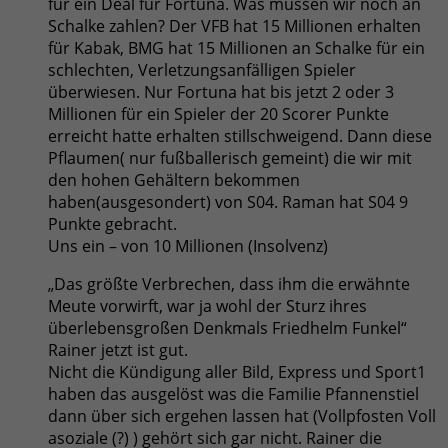
für ein Deal für Fortuna. Was müssen wir noch an
Schalke zahlen? Der VFB hat 15 Millionen erhalten
für Kabak, BMG hat 15 Millionen an Schalke für ein
schlechten, Verletzungsanfälligen Spieler
überwiesen. Nur Fortuna hat bis jetzt 2 oder 3
Millionen für ein Spieler der 20 Scorer Punkte
erreicht hatte erhalten stillschweigend. Dann diese
Pflaumen( nur fußballerisch gemeint) die wir mit
den hohen Gehältern bekommen
haben(ausgesondert) von S04. Raman hat S04 9
Punkte gebracht.
Uns ein – von 10 Millionen (Insolvenz)
„Das größte Verbrechen, dass ihm die erwähnte
Meute vorwirft, war ja wohl der Sturz ihres
überlebensgroßen Denkmals Friedhelm Funkel“
Rainer jetzt ist gut.
Nicht die Kündigung aller Bild, Express und Sport1
haben das ausgelöst was die Familie Pfannenstiel
dann über sich ergehen lassen hat (Vollpfosten Voll
asoziale (?) ) gehört sich gar nicht. Rainer die