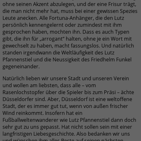
ohne seinen Akzent abzulegen, und der eine Frisur trägt,
die man nicht mehr hat, muss bei einer gewissen Spezies
Leute anecken. Alle Fortuna-Anhänger, die den Lutz
persönlich kennengelernt oder zumindest mit ihm
gesprochen haben, mochten ihn. Dass es auch Typen
gibt, die ihn für „arrogant“ halten, ohne je ein Wort mit
gewechselt zu haben, macht fassungslos. Und natürlich
standen irgendwann die Weltläufigkeit des Lutz
Pfannenstiel und die Neussigkeit des Friedhelm Funkel
gegeneinander.
Natürlich lieben wir unsere Stadt und unseren Verein
und wollen am liebsten, dass alle – vom
Rasenlochstopfer über die Spieler bis zum Präsi – ächte
Düsseldorfer sind. Aber, Düsseldorf ist eine weltoffene
Stadt, der es immer gut tut, wenn von außen frischer
Wind reinkommt. Insofern hat ein
Fußballweltenwanderer wie Lutz Pfannenstiel dann doch
sehr gut zu uns gepasst. Hat nicht sollen sein mit einer
langfristigen Liebesgeschichte. Also bedanken wir uns
und wünschen ihm alles Beste auf seinen nächsten