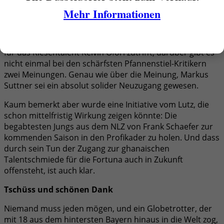
System hat er schlecht gepasst, zumal ja Friedhelms
Mehr Informationen
Probleme mit Kickern, die nicht deutsch sprechen,
bekannt sind. Nana muss wachsen, und Uwe Rösler ist
einer, unter dem er wachsen kann. Dass das vor allem
für das Riesentalent Kelvin Ofori zutrifft, darüber gibt es
nicht einmal bei den schärfsten Pfannenstiel-Kritikern
zwei Meinungen. Genau wie über die Meinung, Markus
Suttner sei ein absolut solider Neuzugang gewesen.
Kaum bemerkt aber wurde eine Initiative vom Lutz, die
schon mittelfristig Wirkung zeigen könnte: Die
begabtesten Jungs aus dem NLZ von Frank Schaefer zur
kommenden Saison in den Profikader zu holen. Und dass
durch sein Tun der Zugang zur ghanaischen
Talentschmiede für die Fortuna auch in Zukunft
offensteht, ist auch klar.
Tschüss und schönen Dank
Niemand muss jeden mögen, und ein Globetrotter, der
mit 18 aus dem hintersten Bayern hinaus in die Welt zog,