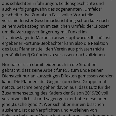
aus schlechten Erfahrungen, Leidensgeschichte und
auch Verfolgungswahn des sogenannten „Umfelds“
gescheitert ist. Zumal ein Fass voller Vorurteile
verschiedenster Geschmacksrichtung schon kurz nach
seinem Arbeitsbeginn im zeitlichen Umfeld der „Posse“
um die Vertragsverlängerung mit Funkel im
Trainingslager in Marbella ausgekippt wurde. Ihr höchst
ergebener Fortuna-Beobachter kann also die Reaktion
des Lutz Pfannenstiel, den Verein aus privaten (nicht
persönlichen!) Gründen zu verlassen, nachvollziehen.
Nur hat er sich damit leider auch in die Situation
gebracht, dass seine Arbeit für F95 zum Ende seiner
Dienstzeit nur an kurzzeitigen Effekten gemessen werden
kann. Die Pfannenstiel-Gegner (um diese Gruppe mal
nett zu beschreiben) gehen davon aus, dass Lutz für die
Zusammensetzung des Kaders der Saison 2019/20 voll
verantwortlich ist und sagen gern, er habe diese oder
jene „Lusche geholt“. Wer sich aber nur ein bisschen
auskennt, ist das Verpflichten und Ausleihen von
Spielern bei einem Verein in den oberen Ligen immer das