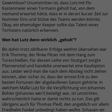
Gewinnlose? Unumstritten ist, dass Lutz mit Flo
Kastenmeier einen Tormann geholt hat, von dem
niemand erwartet hätte, dass er in derart kurzer Zeit zur
Nummer Eins und Stütze des Teams werden könnte.
Okay, ein ehemaliger Keeper sollte das Talent eines
Torhüters natürlich erkennen.
Wen hat Lutz denn wirklich „geholt“?
Bis dahin trotz zählbarer Erfolge weithin übersehen war
Erik Thommy, der flinke Flitzer mit dem Hang zum
Toreschießen. Für dessen Leihe von Stuttgart sorgte
Pfannenstiel und handelte unerwartet eine Kaufoption
aus. Leider wird man die nach dem Abstieg nicht ziehen
können, aber sicher ist, dass der ernste Erik zu den
besten Fortunen der abgelaufenen Saison gehörte. In
welchem Maße Lutz für die Verpflichtung von Johannes
Bühler (Johannes wer?) beteiligt war, ist umstritten,
wahrscheinlich hatte er damit nichts zu tun. Das gilt
übrigens auch für Thomas Pledl, den angeblich vor allem
Friedhelm Funkel unbedingt haben wollte. Schauen wir