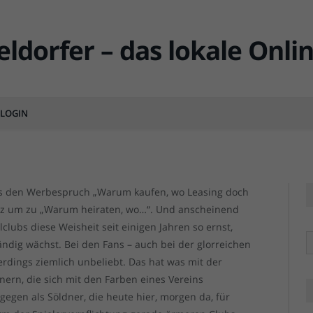
m kaufen, wo leihen doch so
MENTS
LOGIN
Leih
Leih
 es den Werbespruch „Warum kaufen, wo Leasing doch
atz um zu „Warum heiraten, wo…“. Und anscheinend
ubs diese Weisheit seit einigen Jahren so ernst,
R
ändig wächst. Bei den Fans – auch bei der glorreichen
lerdings ziemlich unbeliebt. Das hat was mit der
rn, die sich mit den Farben eines Vereins
dagegen als Söldner, die heute hier, morgen da, für