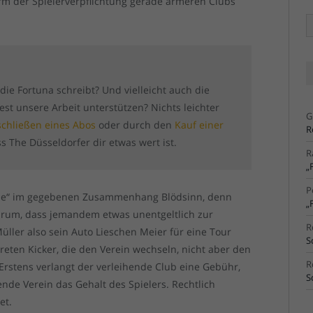
Form der Spielerverpflichtung gerade ärmeren Clubs
Ä
Ar
 die Fortuna schreibt? Und vielleicht auch die
t unsere Arbeit unterstützen? Nichts leichter
G
chließen eines Abos
oder durch den
Kauf einer
R
s The Düsseldorfer dir etwas wert ist.
R
„
P
leihe“ im gegebenen Zusammenhang Blödsinn, denn
„
arum, dass jemandem etwas unentgeltlich zur
R
ller also sein Auto Lieschen Meier für eine Tour
S
 treten Kicker, die den Verein wechseln, nicht aber den
R
. Erstens verlangt der verleihende Club eine Gebühr,
S
hende Verein das Gehalt des Spielers. Rechtlich
et.