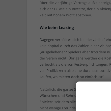
über die vierjährige Vertragslaufzeit steig
sich der FC wie ein Investor, der ein Aktie
Zeit mit hohem Profit abstoßen.
Wie beim Leasing
Dagegen verhält es sich bei der „Leihe“ e
kein Kapital durch das Zahlen einer Ablö
„ausgeliehenen“ Spielers aber trotzdem nu
der Verein nicht. Übrigens werden die Kos
verbucht als die von Festverpflichtungen. R
von Profikickern also eine durchaus posit
kaufen, wo mieten doch so einfach ist“.
Natürlich, die ganze Sache so zu sehen un
Wünschen und Sehnsüchten sowie der Nostal
Spielern seit dem alles verändernden Bosm
nicht wenige Freunde des Sports fast unert