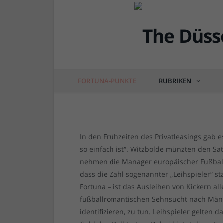
Fortuna-Punkte: Waru
einfach ist…
von
RAINER BARTEL
am
13.10.2020
2 COM
FORTUNA-PUNKTE
RUBRIKEN
In den Frühzeiten des Privatleasings gab
so einfach ist“. Witzbolde münzten den S
nehmen die Manager europäischer Fußballcl
dass die Zahl sogenannter „Leihspieler“ st
Fortuna – ist das Ausleihen von Kickern al
fußballromantischen Sehnsucht nach Männe
identifizieren, zu tun. Leihspieler gelten 