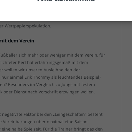
wird, müsste den Fußballromantikern genauso
m „Elf Freunde müsst ihr sein“ als das Leihwesen.
at heutzutage nur noch wenig mit der sportlichen
er Wertpapierspekulation.
 mit dem Verein
 Fußballer sich mehr oder weniger mit dem Verein, für
erpflichteter Kerl hat erfahrungsgemäß mit dem
der wollen wir unseren Ausleihhelden der
 nur einmal Erik Thommy als leuchtendes Beispiel)
en? Besonders im Vergleich zu Jungs mit festem
ik oder Dienst nach Vorschrift erzwingen wollen.
 negativste Faktor bei den „Leihgeschäften“ besteht
che Vereinbarungen über maximal eine Saison
 eine halbe Spielzeit. Für die Trainer bringt das den