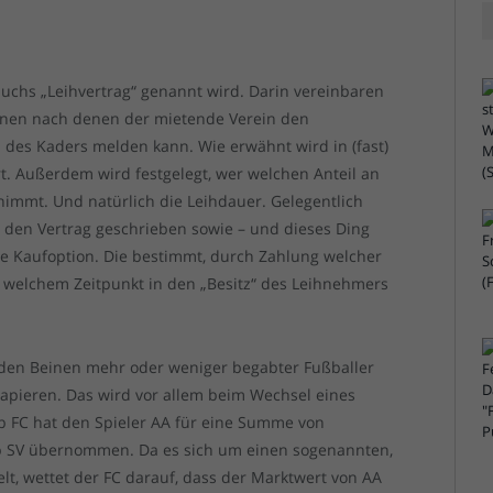
rauchs „Leihvertrag“ genannt wird. Darin vereinbaren
ionen nach denen der mietende Verein den
d des Kaders melden kann. Wie erwähnt wird in (fast)
rt. Außerdem wird festgelegt, wer welchen Anteil an
mmt. Und natürlich die Leihdauer. Gelegentlich
den Vertrag geschrieben sowie – und dieses Ding
ine Kaufoption. Die bestimmt, durch Zahlung welcher
 welchem Zeitpunkt in den „Besitz“ des Leihnehmers
t den Beinen mehr oder weniger begabter Fußballer
pieren. Das wird vor allem beim Wechsel eines
ub FC hat den Spieler AA für eine Summe von
ub SV übernommen. Da es sich um einen sogenannten,
elt, wettet der FC darauf, dass der Marktwert von AA