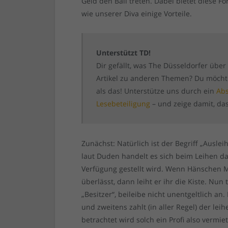
Geld den Ball treten. Dabei bietet diese 
wie unserer Diva einige Vorteile.
Unterstützt TD!
Dir gefällt, was The Düsseldorfer über
Artikel zu anderen Themen? Du möchtes
als das! Unterstütze uns durch ein
Abs
Lesebeteiligung
– und zeige damit, das
Zunächst: Natürlich ist der Begriff „Aus
laut Duden handelt es sich beim Leihen d
Verfügung gestellt wird. Wenn Hänschen Mü
überlässt, dann leiht er ihr die Kiste. Nun
„Besitzer“, beileibe nicht unentgeltlich an
und zweitens zahlt (in aller Regel) der lei
betrachtet wird solch ein Profi also vermiet