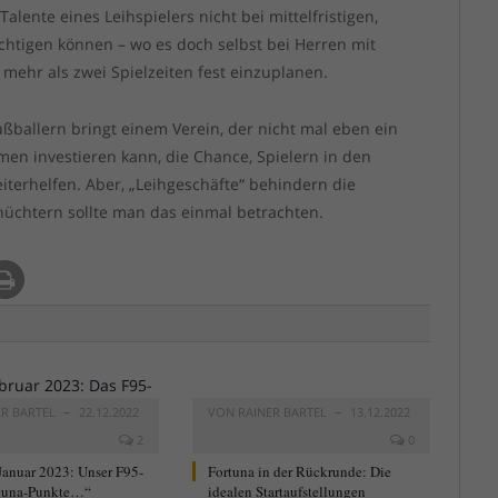
Talente eines Leihspielers nicht bei mittelfristigen,
htigen können – wo es doch selbst bei Herren mit
r mehr als zwei Spielzeiten fest einzuplanen.
ußballern bringt einem Verein, der nicht mal eben ein
en investieren kann, die Chance, Spielern in den
iterhelfen. Aber, „Leihgeschäfte“ behindern die
 nüchtern sollte man das einmal betrachten.
ER BARTEL
22.12.2022
VON
RAINER BARTEL
13.12.2022
2
0
Januar 2023: Unser F95-
Fortuna in der Rückrunde: Die
tuna-Punkte…“
idealen Startaufstellungen