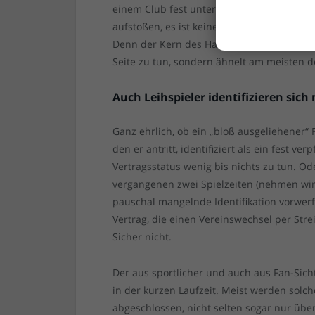
einem Club fest unter Vertrag genommen 
aufstoßen, es ist keinen Deut näher dran a
Denn der Kern des Handels mit Spielern h
Seite zu tun, sondern ähnelt am meisten d
Auch Leihspieler identifizieren sich
Ganz ehrlich, ob ein „bloß ausgeliehener“
den er antritt, identifiziert als ein fest v
Vertragsstatus wenig bis nichts zu tun. O
vergangenen zwei Spielzeiten (nehmen wir
pauschal mangelnde Identifikation vorwerf
Vertrag, die einen Vereinswechsel per Stre
Sicher nicht.
Der aus sportlicher und auch aus Fan-Sicht
in der kurzen Laufzeit. Meist werden sol
abgeschlossen, nicht selten sogar nur über