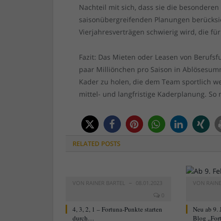
Nachteil mit sich, dass sie die besonderen 
saisonübergreifenden Planungen berücksic
Vierjahresverträgen schwierig wird, die fü
Fazit: Das Mieten oder Leasen von Berufsf
paar Milliönchen pro Saison in Ablösesumm
Kader zu holen, die dem Team sportlich we
mittel- und langfristige Kaderplanung. So
RELATED
POSTS
VON
RAINER BARTEL
08.01.2023
VON
RAIN
0
4, 3, 2, 1 – Fortuna-Punkte starten
Neu ab 9. 
durch…
Blog „For