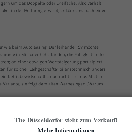
t, gern um das Doppelte oder Dreifache. Also verhält
npaket in der Hoffnung erwirbt, er könne es nach einer
her wie beim Autoleasing: Der leihende TSV möchte
sesumme in Millionenhöhe binden, die Fähigkeiten des
tzen; an einer etwaigen Wertsteigerung partizipiert
ten für solche „Leihgeschäfte“ bilanztechnisch anders
ein betriebswirtschaftlich betrachtet ist das Mieten
ive Variante, sie folgt dem alten Werbeslogan „Warum
d zu beschreiben, widerspricht den Gefühlen, den
gie vieler Fans. Und, ja, dass das Verpflichten von
The Düsseldorfer steht zum Verkauf!
an-Urteil von 1995 überhaupt so abläuft, ist für
Mehr Informationen
räglich. Nur: Das Verfahren, mit dem Kicker bei