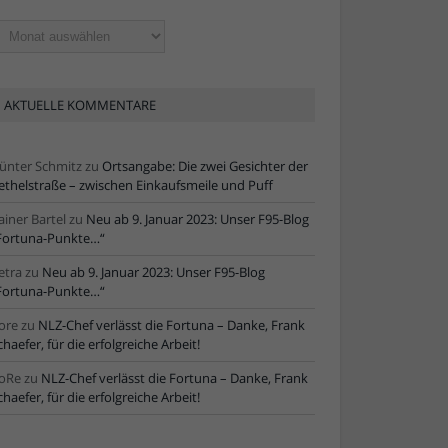
ltere
tikel
AKTUELLE KOMMENTARE
ünter Schmitz
zu
Ortsangabe: Die zwei Gesichter der
ethelstraße – zwischen Einkaufsmeile und Puff
ainer Bartel
zu
Neu ab 9. Januar 2023: Unser F95-Blog
Fortuna-Punkte…“
etra
zu
Neu ab 9. Januar 2023: Unser F95-Blog
Fortuna-Punkte…“
ore
zu
NLZ-Chef verlässt die Fortuna – Danke, Frank
chaefer, für die erfolgreiche Arbeit!
oRe
zu
NLZ-Chef verlässt die Fortuna – Danke, Frank
chaefer, für die erfolgreiche Arbeit!