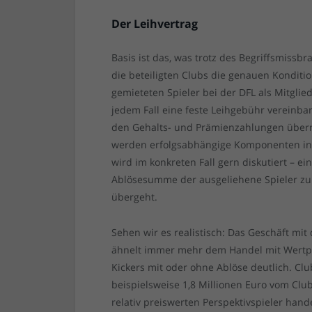
Der Leihvertrag
Basis ist das, was trotz des Begriffsmissb
die beteiligten Clubs die genauen Kondit
gemieteten Spieler bei der DFL als Mitglie
jedem Fall eine feste Leihgebühr vereinba
den Gehalts- und Prämienzahlungen überni
werden erfolgsabhängige Komponenten in 
wird im konkreten Fall gern diskutiert – e
Ablösesumme der ausgeliehene Spieler zu
übergeht.
Sehen wir es realistisch: Das Geschäft mi
ähnelt immer mehr dem Handel mit Wertpa
Kickers mit oder ohne Ablöse deutlich. Cl
beispielsweise 1,8 Millionen Euro vom Cl
relativ preiswerten Perspektivspieler hand