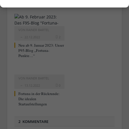
starten durch…
VON
RAINER BARTEL
22.12.2022
2
Neu ab 9. Januar 2023: Unser
F95-Blog „Fortuna-
Punkte…“
VON
RAINER BARTEL
13.12.2022
0
Fortuna in der Rückrunde:
Die idealen
Startaufstellungen
2 KOMMENTARE