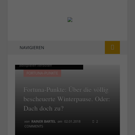
NAVIGIEREN
Fortuna-Punkte: Winterpause -
Fortuna-Punkte: Winterpause -
Ballspielen verboten
Ballspielen verboten
FORTUNA-PUNKTE
Fortuna-Punkte: Über die völlig
bescheuerte Winterpause. Oder:
Dach doch zu?
von
RAINER BARTEL
am
02.01.2018
2
COMMENTS