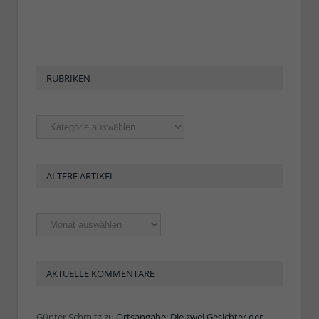
RUBRIKEN
Rubriken
ÄLTERE ARTIKEL
Ältere
Artikel
AKTUELLE KOMMENTARE
Günter Schmitz
zu
Ortsangabe: Die zwei Gesichter der