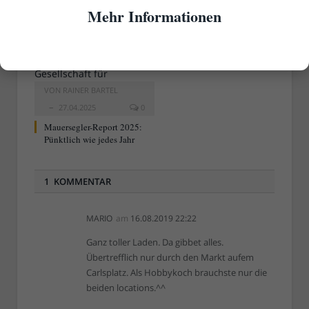
Lebensgefährlich!
Mehr Informationen
VON
RAINER BARTEL
27.04.2025
0
Mauersegler-Report 2025:
Pünktlich wie jedes Jahr
1 KOMMENTAR
MARIO
am
16.08.2019 22:22
Ganz toller Laden. Da gibbet alles.
Übertrefflich nur durch den Markt aufem
Carlsplatz. Als Hobbykoch brauchste nur die
beiden locations.^^