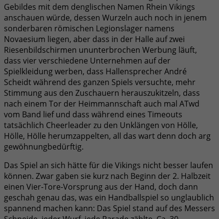
Gebildes mit dem denglischen Namen Rhein Vikings
anschauen würde, dessen Wurzeln auch noch in jenem
sonderbaren römischen Legionslager namens
Novaesium liegen, aber dass in der Halle auf zwei
Riesenbildschirmen ununterbrochen Werbung läuft,
dass vier verschiedene Unternehmen auf der
Spielkleidung werben, dass Hallensprecher André
Scheidt während des ganzen Spiels versuchte, mehr
Stimmung aus den Zuschauern herauszukitzeln, dass
nach einem Tor der Heimmannschaft auch mal ATwd
vom Band lief und dass während eines Timeouts
tatsächlich Cheerleader zu den Unklängen von Hölle,
Hölle, Hölle herumzappelten, all das wart denn doch arg
gewöhnungbedürftig.
Das Spiel an sich hätte für die Vikings nicht besser laufen
können. Zwar gaben sie kurz nach Beginn der 2. Halbzeit
einen Vier-Tore-Vorsprung aus der Hand, doch dann
geschah genau das, was ein Handballspiel so unglaublich
spannend machen kann: Das Spiel stand auf des Messers
Schneide, jeder Wurf, jede Parade zählte. Ca. 30